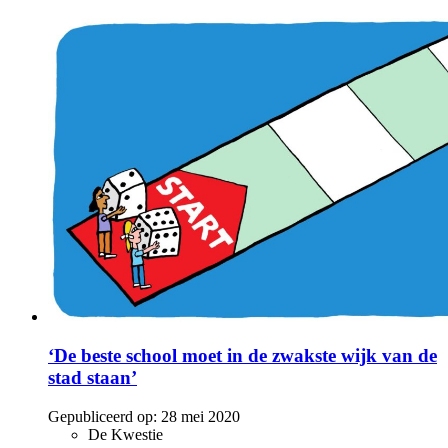
‘De beste school moet in de zwakste wijk van de
stad staan’
Gepubliceerd op:
28 mei 2020
De Kwestie