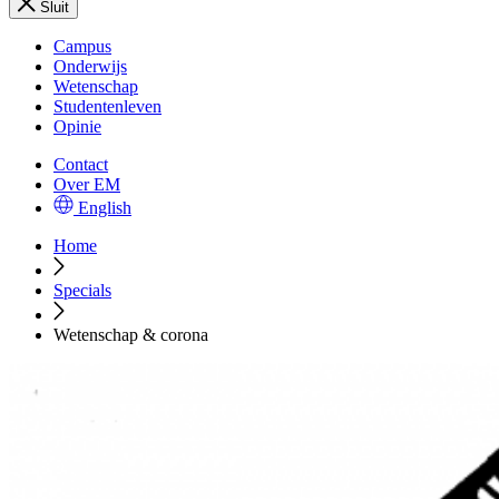
Sluit
Campus
Onderwijs
Wetenschap
Studentenleven
Opinie
Contact
Over EM
English
Home
Specials
Wetenschap & corona