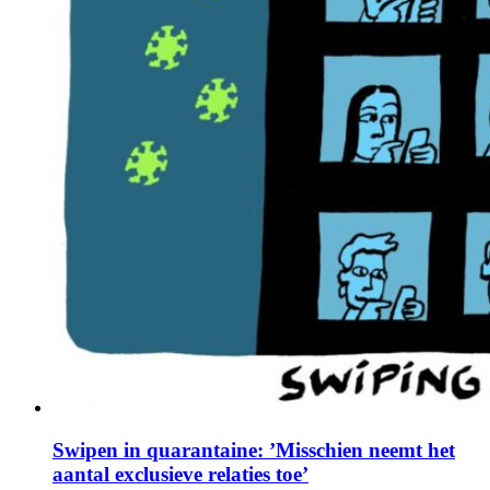
Swipen in quarantaine: ’Misschien neemt het
aantal exclusieve relaties toe’