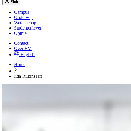
Sluit
Campus
Onderwijs
Wetenschap
Studentenleven
Opinie
Contact
Over EM
English
Home
Iida Riikinsaari