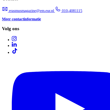
erasmusmagazine@em.eur.nl
010-4081115
Meer contactinformatie
Volg ons