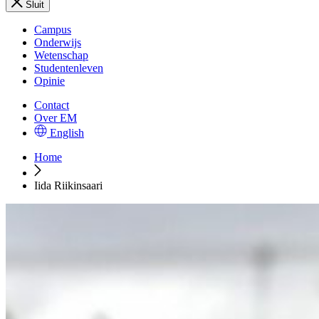
Sluit
Campus
Onderwijs
Wetenschap
Studentenleven
Opinie
Contact
Over EM
English
Home
Iida Riikinsaari