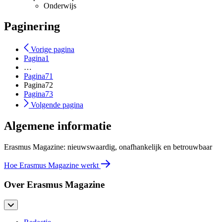
Onderwijs
Paginering
Vorige pagina
Pagina
1
…
Pagina
71
Pagina
72
Pagina
73
Volgende pagina
Algemene informatie
Erasmus Magazine: nieuwswaardig, onafhankelijk en betrouwbaar
Hoe Erasmus Magazine werkt
Over Erasmus Magazine