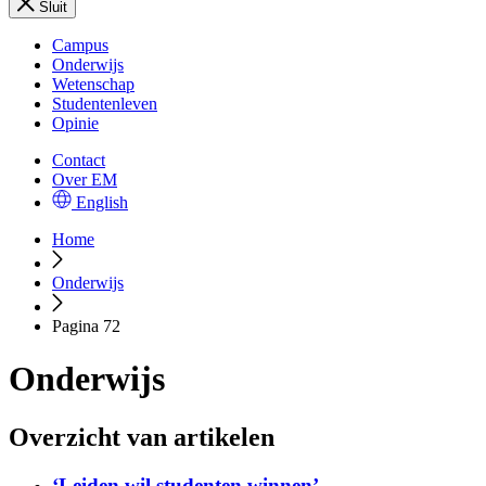
Sluit
Campus
Onderwijs
Wetenschap
Studentenleven
Opinie
Contact
Over EM
English
Home
Onderwijs
Pagina 72
Onderwijs
Overzicht van artikelen
‘Leiden wil studenten winnen’