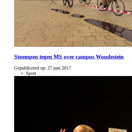
Stoempen tegen MS over campus Woudestein
Gepubliceerd op:
27 juni 2017
Sport