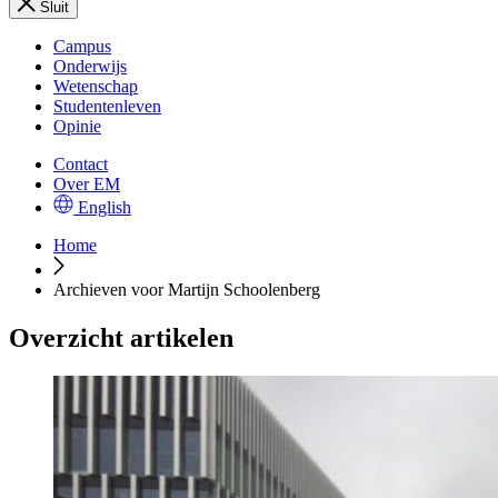
Sluit
Campus
Onderwijs
Wetenschap
Studentenleven
Opinie
Contact
Over EM
English
Home
Archieven voor Martijn Schoolenberg
Overzicht artikelen