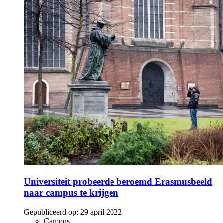
Universiteit probeerde beroemd Erasmusbeeld
naar campus te krijgen
Gepubliceerd op:
29 april 2022
Campus