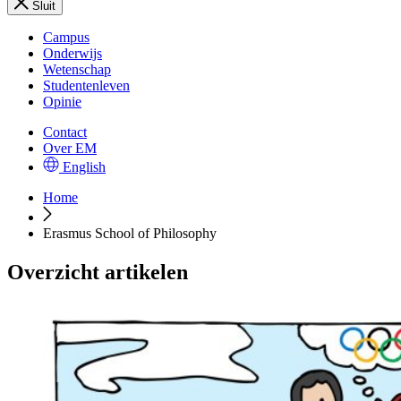
Sluit
Campus
Onderwijs
Wetenschap
Studentenleven
Opinie
Contact
Over EM
English
Home
Erasmus School of Philosophy
Overzicht artikelen