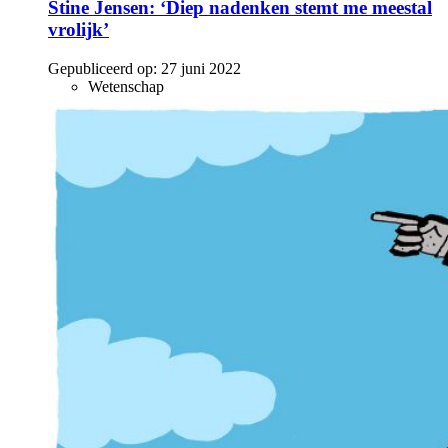
Stine Jensen: ‘Diep nadenken stemt me meestal
vrolijk’
Gepubliceerd op:
27 juni 2022
Wetenschap