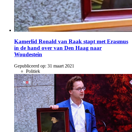
Kamerlid Ronald van Raak stapt met Erasmus
in de hand over van Den Haag naar
Woudestein
Gepubliceerd op:
31 maart 2021
Politiek