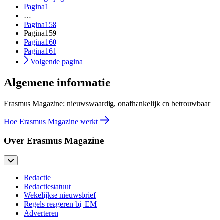
Pagina
1
…
Pagina
158
Pagina
159
Pagina
160
Pagina
161
Volgende pagina
Algemene informatie
Erasmus Magazine: nieuwswaardig, onafhankelijk en betrouwbaar
Hoe Erasmus Magazine werkt
Over Erasmus Magazine
Redactie
Redactiestatuut
Wekelijkse nieuwsbrief
Regels reageren bij EM
Adverteren