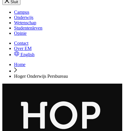
Sluit
Campus
Onderwijs
Wetenschap
Studentenleven
Opinie
Contact
Over EM
English
Home
Hoger Onderwijs Persbureau