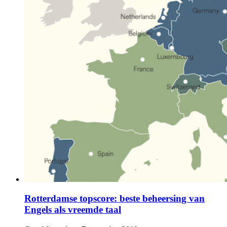
Rotterdamse topscore: beste beheersing van
Engels als vreemde taal