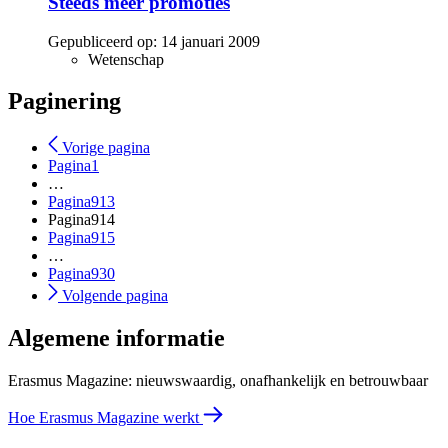
Steeds meer promoties
Gepubliceerd op:
14 januari 2009
Wetenschap
Paginering
Vorige pagina
Pagina
1
…
Pagina
913
Pagina
914
Pagina
915
…
Pagina
930
Volgende pagina
Algemene informatie
Erasmus Magazine: nieuwswaardig, onafhankelijk en betrouwbaar
Hoe Erasmus Magazine werkt