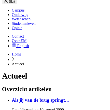
Sluit
Campus
Onderwijs
Wetenschap
Studentenleven
Opinie
Contact
Over EM
English
Home
Actueel
Actueel
Overzicht artikelen
Als jij van de brug springt…
Gepubliceerd op:
19 januari 2009