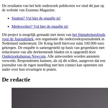
De resultaten van het hele onderzoek publiceren we eind dit jaar op
de website van Erasmus Magazine.
Student? Vul hier de enquête in!
Medewerker? Vul hier de enquête in!
Dit project is mogelijk gemaakt met steun van
het Stimuleringsfonds
voor de Journalistiek
, een organisatie die onderzoeksjournalistiek in
Nederland ondersteunt. De Kring heeft hiervoor ruim 100.000 euro
gekregen. De enquête is samengesteld op basis van gesprekken met
redacteuren van alle deelnemende bladen en is opgesteld door
Onderzoeksbureau Newcom
. Alle antwoorden worden anoniem
verwerkt. Respondenten kunnen, als zij dit willen, aangeven dat een
journalist van de eigen instelling met hen contact kan opnemen om
nader over hun ervaringen te praten.
De redactie