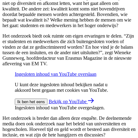
niet op diversiteit en afkomst letten, want het gaat alleen om
kwaliteit. De andere zei: kwaliteit komt soms niet bovendrijven
doordat bepaalde mensen worden achtergesteld. Bovendien, wie
bepaalt wat kwaliteit is? Welke mening hebben de mensen om wie
het gaat: studenten en medewerkers in het hoger onderwijs?
Het onderzoek biedt ook ruimte om eigen ervaringen te delen. “Zijn
er studenten en medewerkers die zich buitengesloten voelen of
vinden ze dat ze gediscrimineerd worden? En hoe vind je de balans
tussen de een insluiten, en de ander niet uitsluiten?”, zegt Wieneke
Gunneweg, hoofdredacteur van Erasmus Magazine in de nieuwste
aflevering van EM TV.
Ingesloten inhoud van YouTube overslaan
U kunt deze ingesloten inhoud bekijken nadat u
akkoord bent gegaan met cookies van YouTube.
Bekijk op YouTube
Ik ben het eens
Ingesloten inhoud van YouTube overgeslagen.
Het onderzoek is breder dan alleen deze enquête. De deelnemende
media doen ook onderzoek naar het beleid van universiteiten en
hogescholen. Hoeveel tijd en geld wordt er besteed aan diversiteit en
inclusie, en wat zijn de hete hangijzers en discussies?