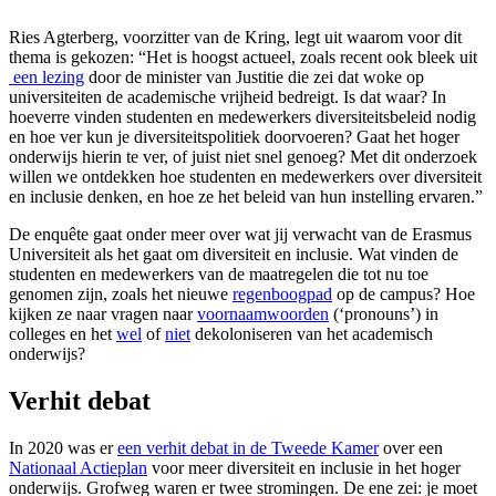
Ries Agterberg, voorzitter van de Kring, legt uit waarom voor dit
thema is gekozen: “Het is hoogst actueel, zoals recent ook bleek uit
een lezing
door de minister van Justitie die zei dat woke op
universiteiten de academische vrijheid bedreigt. Is dat waar? In
hoeverre vinden studenten en medewerkers diversiteitsbeleid nodig
en hoe ver kun je diversiteitspolitiek doorvoeren? Gaat het hoger
onderwijs hierin te ver, of juist niet snel genoeg? Met dit onderzoek
willen we ontdekken hoe studenten en medewerkers over diversiteit
en inclusie denken, en hoe ze het beleid van hun instelling ervaren.”
De enquête gaat onder meer over wat jij verwacht van de Erasmus
Universiteit als het gaat om diversiteit en inclusie. Wat vinden de
studenten en medewerkers van de maatregelen die tot nu toe
genomen zijn, zoals het nieuwe
regenboogpad
op de campus? Hoe
kijken ze naar vragen naar
voornaamwoorden
(‘pronouns’) in
colleges en het
wel
of
niet
dekoloniseren van het academisch
onderwijs?
Verhit debat
In 2020 was er
een verhit debat in de Tweede Kamer
over een
Nationaal Actieplan
voor meer diversiteit en inclusie in het hoger
onderwijs. Grofweg waren er twee stromingen. De ene zei: je moet