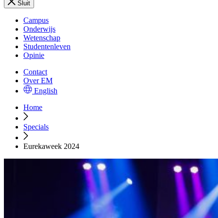
Sluit
Campus
Onderwijs
Wetenschap
Studentenleven
Opinie
Contact
Over EM
English
Home
Specials
Eurekaweek 2024