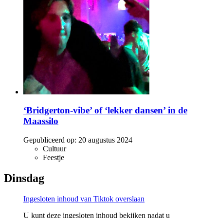
‘Bridgerton-vibe’ of ‘lekker dansen’ in de
Maassilo
Gepubliceerd op:
20 augustus 2024
Cultuur
Feestje
Dinsdag
Ingesloten inhoud van Tiktok overslaan
U kunt deze ingesloten inhoud bekijken nadat u