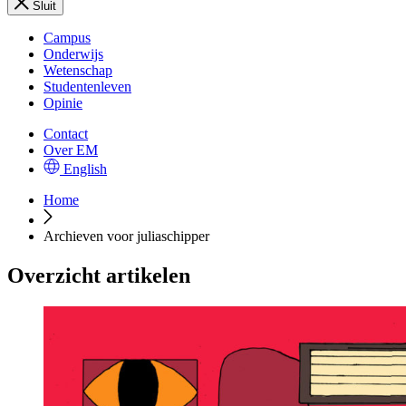
Sluit
Campus
Onderwijs
Wetenschap
Studentenleven
Opinie
Contact
Over EM
English
Home
Archieven voor juliaschipper
Overzicht artikelen