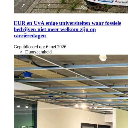
EUR en UvA enige universiteiten waar fossiele
bedrijven niet meer welkom zijn op
carrièredagen
Gepubliceerd op:
6 mei 2026
Duurzaamheid