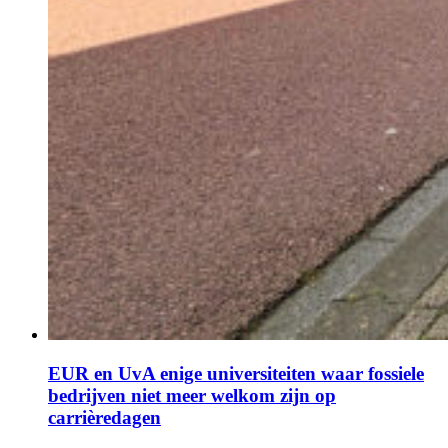
EUR en UvA enige universiteiten waar fossiele
bedrijven niet meer welkom zijn op
carrièredagen