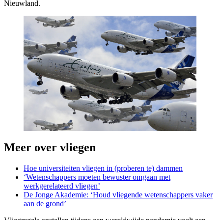
Nieuwland.
Meer over vliegen
Hoe universiteiten vliegen in (proberen te) dammen
‘Wetenschappers moeten bewuster omgaan met
werkgerelateerd vliegen’
De Jonge Akademie: ‘Houd vliegende wetenschappers vaker
aan de grond’