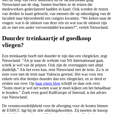
Nieuwland aan de slag. Samen brachten ze de reizen die
medewerkers gedeclareerd hadden in kaart. Ook werden de reizen
van derden in kaart gebracht, van mensen die op uitnodiging van de
faculteit naar bijvoorbeeld een congres kwamen. “We keken naar de
vragen: wat is de uitstoot van deze reis en wat zou de uitstoot zijn
als ze met een ander vervoermiddel kwamen?”, vertelt Nieuwland.
Duurder treinkaartje of goedkoop
vliegen?
Een treinkaartje hoeft niet duurder te zijn dan een vliegticket, zegt
Nieuwland. “Als je naar de website van NS Internationaal gaat,
schrik je wel van de prijzen. Ook zijn de overstappen niet altijd
duidelijk.” Als het even kan, reist Nieuwland met de trein. Zo is ze
eens voor met de trein naar Valencia gereisd. Het was voor een
enkele reis drie tientjes duurder dan een vliegticket, en ze deed er
zestien uur over. Op
haar eigen blog
schrijft ze daar ook over.
“Soms moet je wel net weten waar je moet kijken om het betaalbaar
te houden.” Zoek even goed RailEurope of Interrail, is het advies
van Nieuwland.
De verantwoordelijkheid voor de afweging voor de kosten binnen
de ESHCC ligt bij de drie afdelingshoofden. Zij moeten de knoop