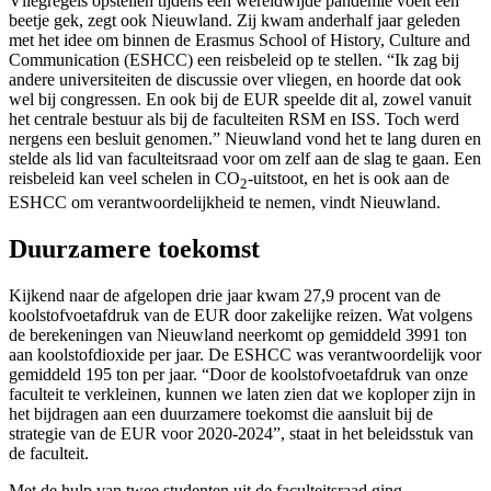
Vliegregels opstellen tijdens een wereldwijde pandemie voelt een
beetje gek, zegt ook Nieuwland. Zij kwam anderhalf jaar geleden
met het idee om binnen de Erasmus School of History, Culture and
Communication (ESHCC) een reisbeleid op te stellen. “Ik zag bij
andere universiteiten de discussie over vliegen, en hoorde dat ook
wel bij congressen. En ook bij de EUR speelde dit al, zowel vanuit
het centrale bestuur als bij de faculteiten RSM en ISS. Toch werd
nergens een besluit genomen.” Nieuwland vond het te lang duren en
stelde als lid van faculteitsraad voor om zelf aan de slag te gaan. Een
reisbeleid kan veel schelen in CO
-uitstoot, en het is ook aan de
2
ESHCC om verantwoordelijkheid te nemen, vindt Nieuwland.
Duurzamere toekomst
Kijkend naar de afgelopen drie jaar kwam 27,9 procent van de
koolstofvoetafdruk van de EUR door zakelijke reizen. Wat volgens
de berekeningen van Nieuwland neerkomt op gemiddeld 3991 ton
aan koolstofdioxide per jaar. De ESHCC was verantwoordelijk voor
gemiddeld 195 ton per jaar. “Door de koolstofvoetafdruk van onze
faculteit te verkleinen, kunnen we laten zien dat we koploper zijn in
het bijdragen aan een duurzamere toekomst die aansluit bij de
strategie van de EUR voor 2020-2024”, staat in het beleidsstuk van
de faculteit.
Met de hulp van twee studenten uit de faculteitsraad ging