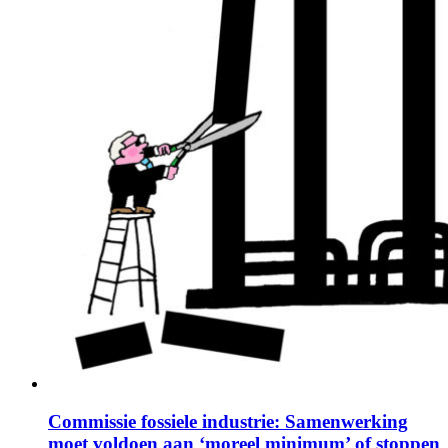
Commissie fossiele industrie: Samenwerking
moet voldoen aan ‘moreel minimum’ of stoppen