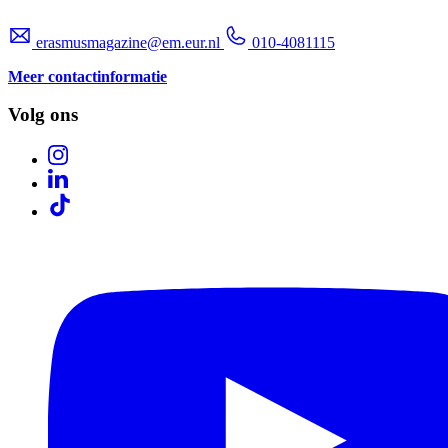
erasmusmagazine@em.eur.nl
010-4081115
Meer contactinformatie
Volg ons