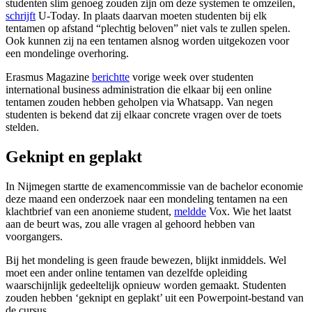
studenten slim genoeg zouden zijn om deze systemen te omzeilen,
schrijft
U-Today. In plaats daarvan moeten studenten bij elk
tentamen op afstand “plechtig beloven” niet vals te zullen spelen.
Ook kunnen zij na een tentamen alsnog worden uitgekozen voor
een mondelinge overhoring.
Erasmus Magazine
berichtte
vorige week over studenten
international business administration die elkaar bij een online
tentamen zouden hebben geholpen via Whatsapp. Van negen
studenten is bekend dat zij elkaar concrete vragen over de toets
stelden.
Geknipt en geplakt
In Nijmegen startte de examencommissie van de bachelor economie
deze maand een onderzoek naar een mondeling tentamen na een
klachtbrief van een anonieme student,
meldde
Vox. Wie het laatst
aan de beurt was, zou alle vragen al gehoord hebben van
voorgangers.
Bij het mondeling is geen fraude bewezen, blijkt inmiddels. Wel
moet een ander online tentamen van dezelfde opleiding
waarschijnlijk gedeeltelijk opnieuw worden gemaakt. Studenten
zouden hebben ‘geknipt en geplakt’ uit een Powerpoint-bestand van
de cursus.