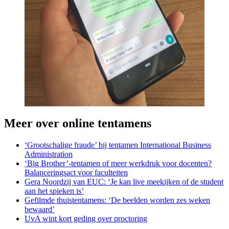
Meer over online tentamens
‘Grootschalige fraude’ bij tentamen International Business
Administration
‘Big Brother’-tentamen of meer werkdruk voor docenten?
Balanceringsact voor faculteiten
Gera Noordzij van EUC: ‘Je kan live meekijken of de student
aan het spieken is’
Gefilmde thuistentamens: ‘De beelden worden zes weken
bewaard’
UvA wint kort geding over proctoring