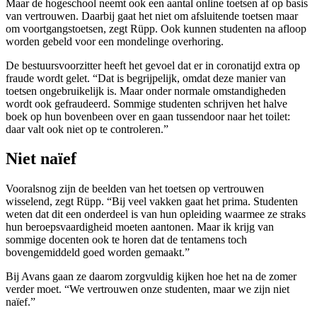
Maar de hogeschool neemt ook een aantal online toetsen af op basis
van vertrouwen. Daarbij gaat het niet om afsluitende toetsen maar
om voortgangstoetsen, zegt Rüpp. Ook kunnen studenten na afloop
worden gebeld voor een mondelinge overhoring.
De bestuursvoorzitter heeft het gevoel dat er in coronatijd extra op
fraude wordt gelet. “Dat is begrijpelijk, omdat deze manier van
toetsen ongebruikelijk is. Maar onder normale omstandigheden
wordt ook gefraudeerd. Sommige studenten schrijven het halve
boek op hun bovenbeen over en gaan tussendoor naar het toilet:
daar valt ook niet op te controleren.”
Niet naïef
Vooralsnog zijn de beelden van het toetsen op vertrouwen
wisselend, zegt Rüpp. “Bij veel vakken gaat het prima. Studenten
weten dat dit een onderdeel is van hun opleiding waarmee ze straks
hun beroepsvaardigheid moeten aantonen. Maar ik krijg van
sommige docenten ook te horen dat de tentamens toch
bovengemiddeld goed worden gemaakt.”
Bij Avans gaan ze daarom zorgvuldig kijken hoe het na de zomer
verder moet. “We vertrouwen onze studenten, maar we zijn niet
naïef.”