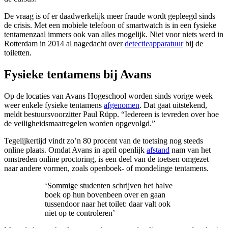
De vraag is of er daadwerkelijk meer fraude wordt gepleegd sinds
de crisis. Met een mobiele telefoon of smartwatch is in een fysieke
tentamenzaal immers ook van alles mogelijk. Niet voor niets werd in
Rotterdam in 2014 al nagedacht over
detectieapparatuur
bij de
toiletten.
Fysieke tentamens bij Avans
Op de locaties van Avans Hogeschool worden sinds vorige week
weer enkele fysieke tentamens
afgenomen
. Dat gaat uitstekend,
meldt bestuursvoorzitter Paul Rüpp. “Iedereen is tevreden over hoe
de veiligheidsmaatregelen worden opgevolgd.”
Tegelijkertijd vindt zo’n 80 procent van de toetsing nog steeds
online plaats. Omdat Avans in april openlijk
afstand
nam van het
omstreden online proctoring, is een deel van de toetsen omgezet
naar andere vormen, zoals openboek- of mondelinge tentamens.
‘Sommige studenten schrijven het halve
boek op hun bovenbeen over en gaan
tussendoor naar het toilet: daar valt ook
niet op te controleren’