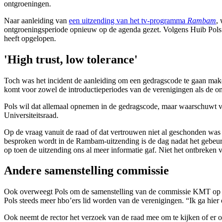
ontgroeningen.
Naar aanleiding van
een uitzending van het tv-programma
Rambam
,
ontgroeningsperiode opnieuw op de agenda gezet. Volgens Huib Pols h
heeft opgelopen.
'High trust, low tolerance'
Toch was het incident de aanleiding om een gedragscode te gaan make
komt voor zowel de introductieperiodes van de verenigingen als de o
Pols wil dat allemaal opnemen in de gedragscode, maar waarschuwt voo
Universiteitsraad.
Op de vraag vanuit de raad of dat vertrouwen niet al geschonden was 
besproken wordt in de Rambam-uitzending is de dag nadat het gebeur
op toen de uitzending ons al meer informatie gaf. Niet het ontbreken
Andere samenstelling commissie
Ook overweegt Pols om de samenstelling van de commissie KMT op de
Pols steeds meer hbo’ers lid worden van de verenigingen. “Ik ga hie
Ook neemt de rector het verzoek van de raad mee om te kijken of er 