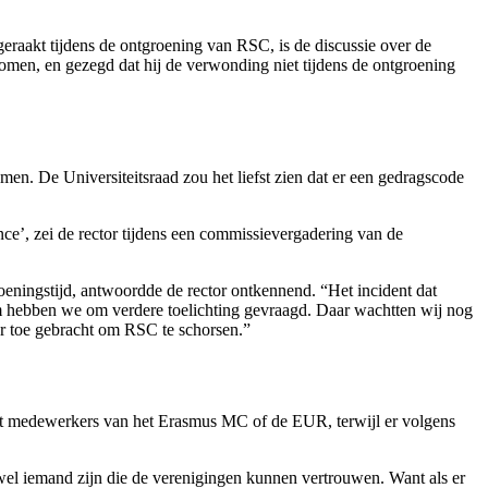
eraakt tijdens de ontgroening van RSC, is de discussie over de
omen, en gezegd dat hij de verwonding niet tijdens de ontgroening
n. De Universiteitsraad zou het liefst zien dat er een gedragscode
ce’, zei de rector tijdens een commissievergadering van de
oeningstijd, antwoordde de rector ontkennend. “Het incident dat
m hebben we om verdere toelichting gevraagd. Daar wachtten wij nog
 er toe gebracht om RSC te schorsen.”
it medewerkers van het Erasmus MC of de EUR, terwijl er volgens
wel iemand zijn die de verenigingen kunnen vertrouwen. Want als er