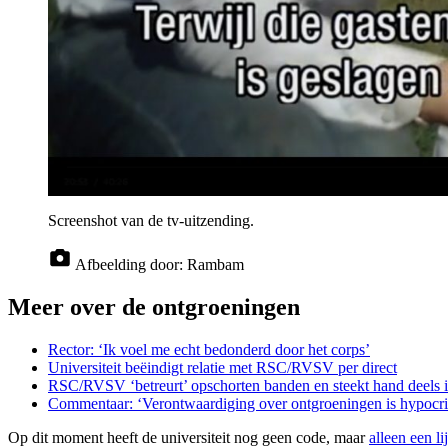
Screenshot van de tv-uitzending.
Afbeelding door:
Rambam
Meer over de ontgroeningen
Rector: ‘Ik voel me echt bedonderd door het corps’
Universiteit beëindigt relatie met RSC/RVSV per direct
RSC/RVSV ‘betreurt’ opschorten banden en steekt hand deels 
Commentaar: ‘Verontwaardiging over ontgroeningen is hypocri
Op dit moment heeft de universiteit nog geen code, maar
alleen een l