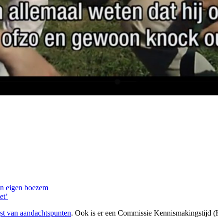
in eigen boezem
et’
ijst van aandachtspunten
. Ook is er een Commissie Kennismakingstijd (K