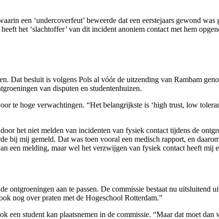
 waarin een ‘undercoverfeut’ beweerde dat een eerstejaars gewond was g
eeft het ‘slachtoffer’ van dit incident anoniem contact met hem opgen
n. Dat besluit is volgens Pols al vóór de uitzending van Rambam genome
ntgroeningen van disputen en studentenhuizen.
r te hoge verwachtingen. “Het belangrijkste is ‘high trust, low toleran
door het niet melden van incidenten van fysiek contact tijdens de ontgr
de bij mij gemeld. Dat was toen vooral een medisch rapport, en daaro
 van een melding, maar wel het verzwijgen van fysiek contact heeft mij
 ontgroeningen aan te passen. De commissie bestaat nu uitsluitend u
r ook nog over praten met de Hogeschool Rotterdam.”
ook een student kan plaatsnemen in de commissie. “Maar dat moet dan 