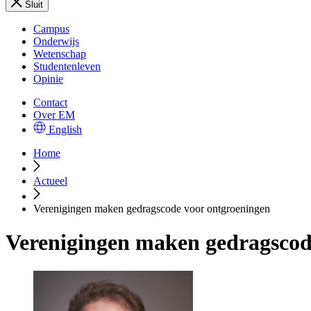
Sluit
Campus
Onderwijs
Wetenschap
Studentenleven
Opinie
Contact
Over EM
English
Home
Actueel
Verenigingen maken gedragscode voor ontgroeningen
Verenigingen maken gedragscod