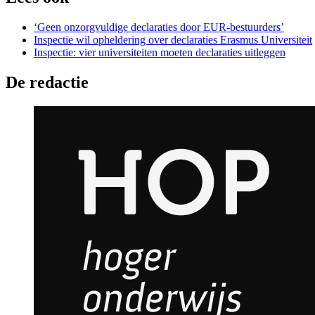
‘Geen onzorgvuldige declaraties door EUR-bestuurders’
Inspectie wil opheldering over declaraties Erasmus Universiteit
Inspectie: vier universiteiten moeten declaraties uitleggen
De redactie