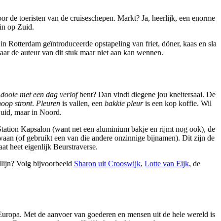
oor de toeristen van de cruiseschepen. Markt? Ja, heerlijk, een enorme
in op Zuid.
n Rotterdam geïntroduceerde opstapeling van friet, döner, kaas en sla
waar de auteur van dit stuk maar niet aan kan wennen.
 dooie met een dag verlof
bent? Dan vindt diegene jou kneitersaai. De
hoop stront
.
Pleuren
is vallen, een
bakkie pleur
is een kop koffie. Wil
uid, maar in Noord.
tion Kapsalon (want net een aluminium bakje en rijmt nog ook), de
an (of gebruikt een van die andere onzinnige bijnamen). Dit zijn de
t heet eigenlijk Beurstraverse.
dlijn? Volg bijvoorbeeld
Sharon uit Crooswijk
,
Lotte van Eijk
, de
 Europa. Met de aanvoer van goederen en mensen uit de hele wereld is