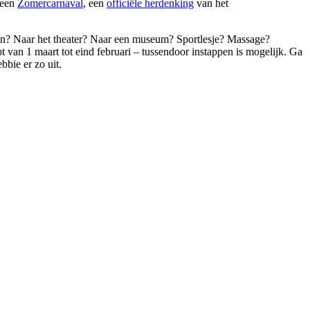
 een
Zomercarnaval
, een
officiële herdenking
van het
alen? Naar het theater? Naar een museum? Sportlesje? Massage?
opt van 1 maart tot eind februari – tussendoor instappen is mogelijk. Ga
bbie er zo uit.