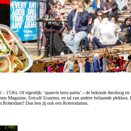
6 – 15
36). Of eigenlijk
:
‘
q
uaevis
terra patria
’
– de
bekende t
heoloog
en 
mus Magazine,
Eetcafé Erasmus,
en tal van andere
befaamde
plekken.
n Rotterdam? Dan ben jij ook
een
Roterodamus
.