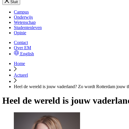
Sluit
Campus
Onderwijs
Wetenschap
Studentenleven
Opinie
Contact
Over EM
English
Home
Actueel
Heel de wereld is jouw vaderland? Zo wordt Rotterdam jouw t
Heel de wereld is jouw vaderla