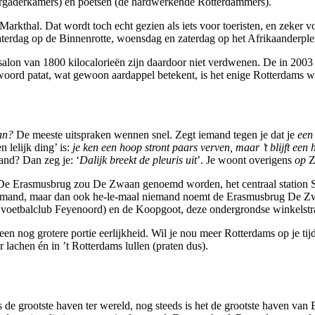
vergaderkamers) en poetsen (de hardwerkende Rotterdammers).
arkthal. Dat wordt toch echt gezien als iets voor toeristen, en zeker v
aterdag op de Binnenrotte, woensdag en zaterdag op het Afrikaanderple
salon van 1800 kilocalorieën zijn daardoor niet verdwenen. De in 2003 i
re woord patat, wat gewoon aardappel betekent, is het enige Rotterdams 
an?
De meeste uitspraken wennen snel. Zegt iemand tegen je dat je
een
 lelijk ding’ is:
je ken een hoop stront paars verven, maar ’t blijft een 
hand? Dan zeg je: ‘
Dalijk breekt de pleuris uit
’. Je woont overigens
op
Z
e Erasmusbrug zou De Zwaan genoemd worden, het centraal station Sta
niemand, maar dan ook he-le-maal niemand noemt de Erasmusbrug De Zwa
 voetbalclub Feyenoord) en de Koopgoot, deze ondergrondse winkelstraa
en nog grotere portie eerlijkheid. Wil je nou meer Rotterdams op je tij
er lachen én in ’t Rotterdams lullen (praten dus).
de grootste haven ter wereld, nog steeds is het de grootste haven van