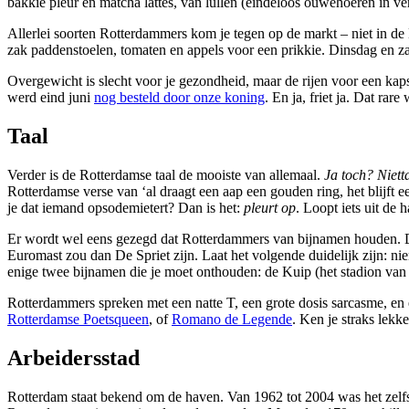
bakkie pleur en matcha lattes, van lullen (eindeloos ouwehoeren in 
Allerlei soorten Rotterdammers kom je tegen op de markt – niet in de M
zak paddenstoelen, tomaten en appels voor een prikkie. Dinsdag en z
Overgewicht is slecht voor je gezondheid, maar de rijen voor een kap
werd eind juni
nog besteld door onze koning
. En ja, friet ja. Dat ra
Taal
Verder is de Rotterdamse taal de mooiste van allemaal.
Ja toch? Niett
Rotterdamse verse van ‘al draagt een aap een gouden ring, het blijft een
je dat iemand opsodemietert? Dan is het:
pleurt op
. Loopt iets uit de 
Er wordt wel eens gezegd dat Rotterdammers van bijnamen houden. D
Euromast zou dan De Spriet zijn. Laat het volgende duidelijk zijn: 
enige twee bijnamen die je moet onthouden: de Kuip (het stadion van
Rotterdammers spreken met een natte T, een grote dosis sarcasme, en e
Rotterdamse Poetsqueen
, of
Romano de Legende
. Ken je straks lekk
Arbeidersstad
Rotterdam staat bekend om de haven. Van 1962 tot 2004 was het zelfs 