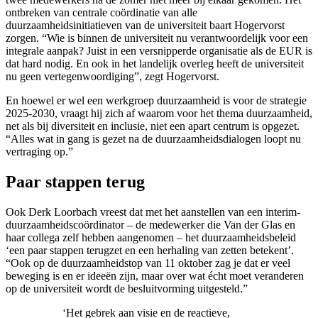
ontbreken van centrale coördinatie van alle
duurzaamheidsinitiatieven van de universiteit baart Hogervorst
zorgen. “Wie is binnen de universiteit nu verantwoordelijk voor een
integrale aanpak? Juist in een versnipperde organisatie als de EUR is
dat hard nodig. En ook in het landelijk overleg heeft de universiteit
nu geen vertegenwoordiging”, zegt Hogervorst.
En hoewel er wel een werkgroep duurzaamheid is voor de strategie
2025-2030, vraagt hij zich af waarom voor het thema duurzaamheid,
net als bij diversiteit en inclusie, niet een apart centrum is opgezet.
“Alles wat in gang is gezet na de duurzaamheidsdialogen loopt nu
vertraging op.”
Paar stappen terug
Ook Derk Loorbach vreest dat met het aanstellen van een interim-
duurzaamheidscoördinator – de medewerker die Van der Glas en
haar collega zelf hebben aangenomen – het duurzaamheidsbeleid
‘een paar stappen terugzet en een herhaling van zetten betekent’.
“Ook op de duurzaamheidstop van 11 oktober zag je dat er veel
beweging is en er ideeën zijn, maar over wat écht moet veranderen
op de universiteit wordt de besluitvorming uitgesteld.”
‘Het gebrek aan visie en de reactieve,