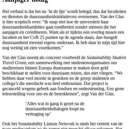
Het verhaal is dat het nu ‘in de lijn’ wordt belegd, dus dat faculteiten
en diensten de duurzaamheidsinitiatieven overnemen. Van der Glas
is hier sceptisch over: “Ik snap niet hoe de universiteit haar
duurzaamheidsambities gaat rondbreien zonder mensen die het
aanjagen en coördineren. Want als er tijdens een overleg tussen een
faculteit en het CvB 25 punten op de agenda staan, dan bungelt
duurzaamheid meestal ergens onderaan. Ik heb daar in mijn tijd hier
nog weinig uit zien voortkomen.”
Van der Glas noemt als concreet voorbeeld de
Sustainability Student
Travel Grant
, een samenwerking met studentenorganisaties om
studiereizen binnen Europa duurzamer te maken door geld
beschikbaar te stellen voor duurzaam reizen, dus niet vliegen. “We
hebben daar veel moeite in gestoken en de groep studenten en
collega’s die meedacht was heel enthousiast. Dat project is
gecanceld wegens gebrek aan fondsen en ondersteuning. Een grote
teleurstelling voor ons en de betrokkenen”, zegt Van der Glas.
‘Alles wat in gang is gezet na de
duurzaamheidsdialogen loopt nu
vertraging op’
Ook het Sustainability Liaison Network is sinds het vertrek van de
twee medewerkers na de zomer niet meer bij elkaar gekomen. Het