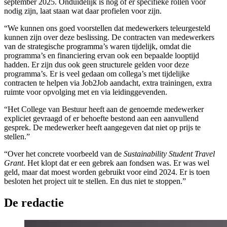
september 2025. Onduidelijk is nog of er specifieke rollen voor
nodig zijn, laat staan wat daar profielen voor zijn.
“We kunnen ons goed voorstellen dat medewerkers teleurgesteld
kunnen zijn over deze beslissing. De contracten van medewerkers
van de strategische programma’s waren tijdelijk, omdat die
programma’s en financiering ervan ook een bepaalde looptijd
hadden. Er zijn dus ook geen structurele gelden voor deze
programma’s. Er is veel gedaan om collega’s met tijdelijke
contracten te helpen via Job2Job aandacht, extra trainingen, extra
ruimte voor opvolging met en via leidinggevenden.
“Het College van Bestuur heeft aan de genoemde medewerker
expliciet gevraagd of er behoefte bestond aan een aanvullend
gesprek. De medewerker heeft aangegeven dat niet op prijs te
stellen.”
“Over het concrete voorbeeld van de
Sustainability Student Travel
Grant
. Het klopt dat er een gebrek aan fondsen was. Er was wel
geld, maar dat moest worden gebruikt voor eind 2024. Er is toen
besloten het project uit te stellen. En dus niet te stoppen.”
De redactie