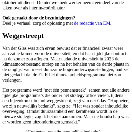
oktober uit dienst. De nieuwe medewerker neemt een deel van de
taken over als interim-coördinator.
Ook geraakt door de bezuinigingen?
Deel je verhaal, zorg of oplossing met
de redactie van EM
.
Weggestreept
Van der Glas was zich ervan bewust dat er financieel zwaar weer
aan zat te komen voor de universiteit, en dat haar tijdelijke contract
na de zomer zou aflopen. Maar nadat de universiteit in 2023 de
klimaatnoodtoestand uitriep en na het behalen van de derde plaats in
de ranglijst van meest duurzame hogeronderwijsinstellingen, had ze
niet gedacht dat de EUR het duurzaamheidsprogramma niet zou
verlengen.
Het programme werd ‘met één pennenstreek’, samen met alle andere
tijdelijke programma’s die onder het strategy office vielen, tijdens
een bijeenkomst in juni weggestreept, zegt van der Glas. “Huppetee,
we zijn nauwelijks bedankt”, zegt ze. “Het was zonder inhoudelijke
overweging. Omdat duurzaamheid een kernthema wordt in de
nieuwe strategie, zag ik het niet aankomen. Maar de boodschap was:
er worden geen uitzonderingen gemaakt.”
‘Huppetee, we zijn nauwelijks bedankt’