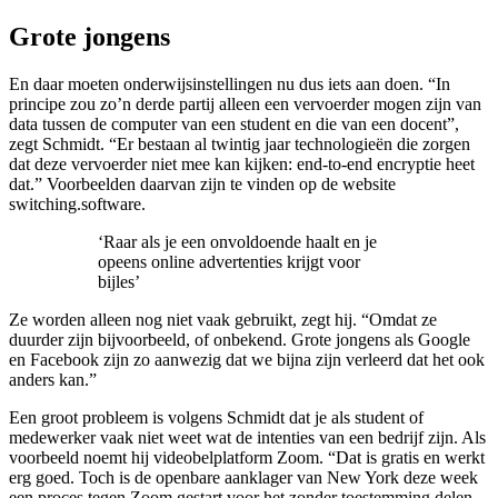
Grote jongens
En daar moeten onderwijsinstellingen nu dus iets aan doen. “In
principe zou zo’n derde partij alleen een vervoerder mogen zijn van
data tussen de computer van een student en die van een docent”,
zegt Schmidt. “Er bestaan al twintig jaar technologieën die zorgen
dat deze vervoerder niet mee kan kijken: end-to-end encryptie heet
dat.” Voorbeelden daarvan zijn te vinden op de website
switching.software.
‘Raar als je een onvoldoende haalt en je
opeens online advertenties krijgt voor
bijles’
Ze worden alleen nog niet vaak gebruikt, zegt hij. “Omdat ze
duurder zijn bijvoorbeeld, of onbekend. Grote jongens als Google
en Facebook zijn zo aanwezig dat we bijna zijn verleerd dat het ook
anders kan.”
Een groot probleem is volgens Schmidt dat je als student of
medewerker vaak niet weet wat de intenties van een bedrijf zijn. Als
voorbeeld noemt hij videobelplatform Zoom. “Dat is gratis en werkt
erg goed. Toch is de openbare aanklager van New York deze week
een proces tegen Zoom gestart voor het zonder toestemming delen