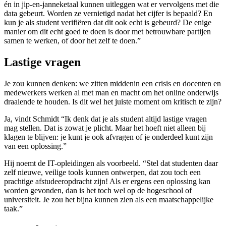
én in jip-en-janneketaal kunnen uitleggen wat er vervolgens met die
data gebeurt. Worden ze vernietigd nadat het cijfer is bepaald? En
kun je als student verifiëren dat dit ook echt is gebeurd? De enige
manier om dit echt goed te doen is door met betrouwbare partijen
samen te werken, of door het zelf te doen.”
Lastige vragen
Je zou kunnen denken: we zitten middenin een crisis en docenten en
medewerkers werken al met man en macht om het online onderwijs
draaiende te houden. Is dit wel het juiste moment om kritisch te zijn?
Ja, vindt Schmidt “Ik denk dat je als student altijd lastige vragen
mag stellen. Dat is zowat je plicht. Maar het hoeft niet alleen bij
klagen te blijven: je kunt je ook afvragen of je onderdeel kunt zijn
van een oplossing.”
Hij noemt de IT-opleidingen als voorbeeld. “Stel dat studenten daar
zelf nieuwe, veilige tools kunnen ontwerpen, dat zou toch een
prachtige afstudeeropdracht zijn! Als er ergens een oplossing kan
worden gevonden, dan is het toch wel op de hogeschool of
universiteit. Je zou het bijna kunnen zien als een maatschappelijke
taak.”