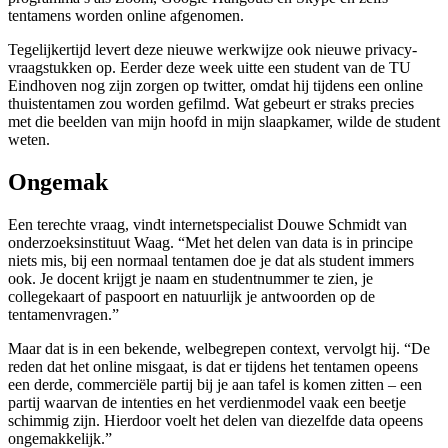
tentamens worden online afgenomen.
Tegelijkertijd levert deze nieuwe werkwijze ook nieuwe privacy-
vraagstukken op. Eerder deze week uitte een student van de TU
Eindhoven nog zijn zorgen op twitter, omdat hij tijdens een online
thuistentamen zou worden gefilmd. Wat gebeurt er straks precies
met die beelden van mijn hoofd in mijn slaapkamer, wilde de student
weten.
Ongemak
Een terechte vraag, vindt internetspecialist Douwe Schmidt van
onderzoeksinstituut Waag. “Met het delen van data is in principe
niets mis, bij een normaal tentamen doe je dat als student immers
ook. Je docent krijgt je naam en studentnummer te zien, je
collegekaart of paspoort en natuurlijk je antwoorden op de
tentamenvragen.”
Maar dat is in een bekende, welbegrepen context, vervolgt hij. “De
reden dat het online misgaat, is dat er tijdens het tentamen opeens
een derde, commerciële partij bij je aan tafel is komen zitten – een
partij waarvan de intenties en het verdienmodel vaak een beetje
schimmig zijn. Hierdoor voelt het delen van diezelfde data opeens
ongemakkelijk.”