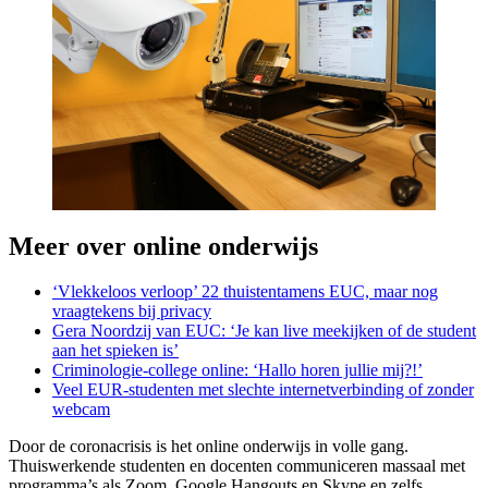
Meer over online onderwijs
‘Vlekkeloos verloop’ 22 thuistentamens EUC, maar nog
vraagtekens bij privacy
Gera Noordzij van EUC: ‘Je kan live meekijken of de student
aan het spieken is’
Criminologie-college online: ‘Hallo horen jullie mij?!’
Veel EUR-studenten met slechte internetverbinding of zonder
webcam
Door de coronacrisis is het online onderwijs in volle gang.
Thuiswerkende studenten en docenten communiceren massaal met
programma’s als Zoom, Google Hangouts en Skype en zelfs