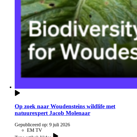
Op zoek naar Woudensteins wildlife met
natuurexpert Jacob Molenaar
Gepubliceerd op:
9 juli 2026
EM TV