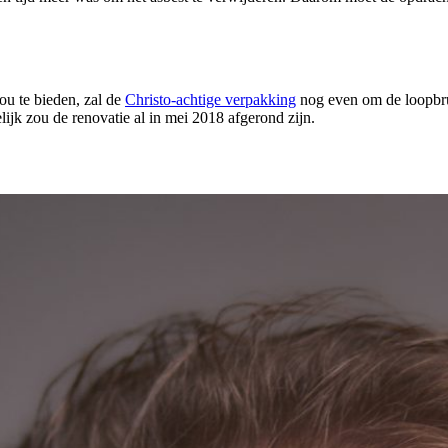
ou te bieden, zal de
Christo-achtige verpakking
nog even om de loopbrug
jk zou de renovatie al in mei 2018 afgerond zijn.