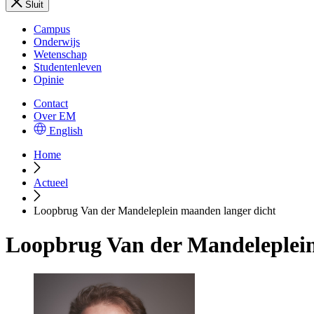
Sluit
Campus
Onderwijs
Wetenschap
Studentenleven
Opinie
Contact
Over EM
English
Home
Actueel
Loopbrug Van der Mandeleplein maanden langer dicht
Loopbrug Van der Mandeleplein