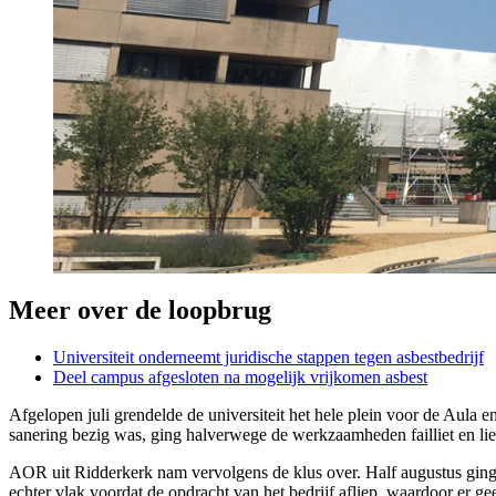
Meer over de loopbrug
Universiteit onderneemt juridische stappen tegen asbestbedrijf
Deel campus afgesloten na mogelijk vrijkomen asbest
Afgelopen juli grendelde de universiteit het hele plein voor de Aula 
sanering bezig was, ging halverwege de werkzaamheden failliet en lie
AOR uit Ridderkerk nam vervolgens de klus over. Half augustus ging 
echter vlak voordat de opdracht van het bedrijf afliep, waardoor er