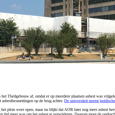
en het Theilgebouw af, omdat er op meerdere plaatsen asbest was vrijge
t asbestbesmettingen op de brug achter.
De universiteit neemt juridische
het plein weer open, maar nu blijkt dat AOR later nog meer asbest hee
 geen tijd meer was om het asbest te verwijderen. Daarom moet de opdr