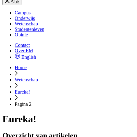
Sluit
Campus
Onderwijs
Wetenschap
Studentenleven
Opinie
Contact
Over EM
English
Home
Wetenschap
Eureka!
Pagina 2
Eureka!
Overzicht van artikelen