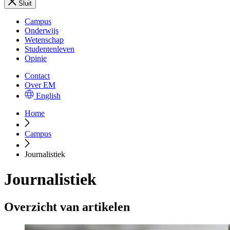
Sluit
Campus
Onderwijs
Wetenschap
Studentenleven
Opinie
Contact
Over EM
English
Home
Campus
Journalistiek
Journalistiek
Overzicht van artikelen