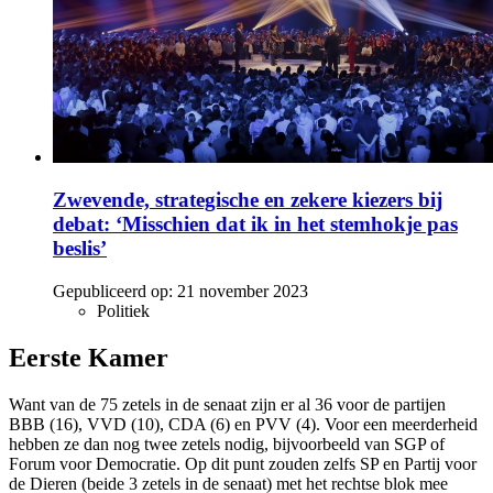
Zwevende, strategische en zekere kiezers bij
debat: ‘Misschien dat ik in het stemhokje pas
beslis’
Gepubliceerd op:
21 november 2023
Politiek
Eerste Kamer
Want van de 75 zetels in de senaat zijn er al 36 voor de partijen
BBB (16), VVD (10), CDA (6) en PVV (4). Voor een meerderheid
hebben ze dan nog twee zetels nodig, bijvoorbeeld van SGP of
Forum voor Democratie. Op dit punt zouden zelfs SP en Partij voor
de Dieren (beide 3 zetels in de senaat) met het rechtse blok mee