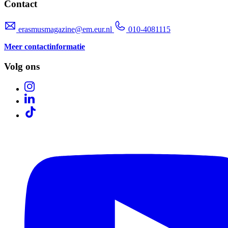
Contact
erasmusmagazine@em.eur.nl
010-4081115
Meer contactinformatie
Volg ons