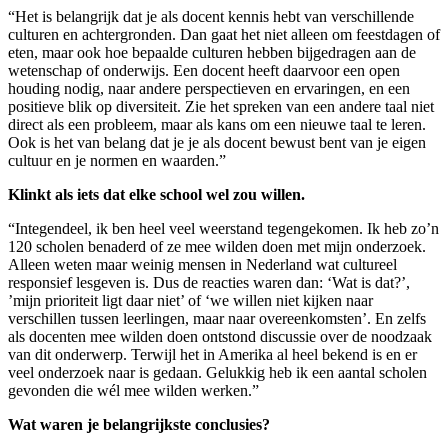
“Het is belangrijk dat je als docent kennis hebt van verschillende
culturen en achtergronden. Dan gaat het niet alleen om feestdagen of
eten, maar ook hoe bepaalde culturen hebben bijgedragen aan de
wetenschap of onderwijs. Een docent heeft daarvoor een open
houding nodig, naar andere perspectieven en ervaringen, en een
positieve blik op diversiteit. Zie het spreken van een andere taal niet
direct als een probleem, maar als kans om een nieuwe taal te leren.
Ook is het van belang dat je je als docent bewust bent van je eigen
cultuur en je normen en waarden.”
Klinkt als iets dat elke school wel zou willen.
“Integendeel, ik ben heel veel weerstand tegengekomen. Ik heb zo’n
120 scholen benaderd of ze mee wilden doen met mijn onderzoek.
Alleen weten maar weinig mensen in Nederland wat cultureel
responsief lesgeven is. Dus de reacties waren dan: ‘Wat is dat?’,
’mijn prioriteit ligt daar niet’ of ‘we willen niet kijken naar
verschillen tussen leerlingen, maar naar overeenkomsten’. En zelfs
als docenten mee wilden doen ontstond discussie over de noodzaak
van dit onderwerp. Terwijl het in Amerika al heel bekend is en er
veel onderzoek naar is gedaan. Gelukkig heb ik een aantal scholen
gevonden die wél mee wilden werken.”
Wat waren je belangrijkste conclusies?