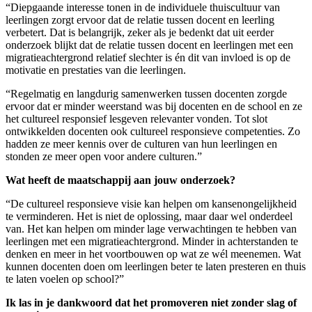
“Diepgaande interesse tonen in de individuele thuiscultuur van
leerlingen zorgt ervoor dat de relatie tussen docent en leerling
verbetert. Dat is belangrijk, zeker als je bedenkt dat uit eerder
onderzoek blijkt dat de relatie tussen docent en leerlingen met een
migratieachtergrond relatief slechter is én dit van invloed is op de
motivatie en prestaties van die leerlingen.
“Regelmatig en langdurig samenwerken tussen docenten zorgde
ervoor dat er minder weerstand was bij docenten en de school en ze
het cultureel responsief lesgeven relevanter vonden. Tot slot
ontwikkelden docenten ook cultureel responsieve competenties. Zo
hadden ze meer kennis over de culturen van hun leerlingen en
stonden ze meer open voor andere culturen.”
Wat heeft de maatschappij aan jouw onderzoek?
“De cultureel responsieve visie kan helpen om kansenongelijkheid
te verminderen. Het is niet de oplossing, maar daar wel onderdeel
van. Het kan helpen om minder lage verwachtingen te hebben van
leerlingen met een migratieachtergrond. Minder in achterstanden te
denken en meer in het voortbouwen op wat ze wél meenemen. Wat
kunnen docenten doen om leerlingen beter te laten presteren en thuis
te laten voelen op school?”
Ik las in je dankwoord dat het promoveren niet zonder slag of