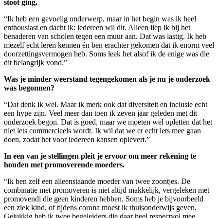
stoot ging.
“Ik heb een gevoelig onderwerp, maar in het begin was ik heel
enthousiast en dacht ik: iedereen wil dit. Alleen liep ik bij het
benaderen van scholen tegen een muur aan. Dat was lastig. Ik heb
mezelf echt leren kennen én ben erachter gekomen dat ik enorm veel
doorzettingsvermogen heb. Soms leek het alsof ik de enige was die
dit belangrijk vond.”
Was je minder weerstand tegengekomen als je nu je onderzoek
was begonnen?
“Dat denk ik wel. Maar ik merk ook dat diversiteit en inclusie echt
een hype zijn. Veel meer dan toen ik zeven jaar geleden met dit
onderzoek begon. Dat is goed, maar we moeten wel opletten dat het
niet iets commercieels wordt. Ik wil dat we er echt iets mee gaan
doen, zodat het voor iedereen kansen oplevert.”
In een van je stellingen pleit je ervoor om meer rekening te
houden met promoverende moeders.
“Ik ben zelf een alleenstaande moeder van twee zoontjes. De
combinatie met promoveren is niet altijd makkelijk, vergeleken met
promovendi die geen kinderen hebben. Soms heb je bijvoorbeeld
een ziek kind, of tijdens corona moest ik thuisonderwijs geven.
Gelukkig heb ik twee begeleiders die daar heel respectvol mee