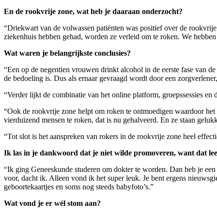
En de rookvrije zone, wat heb je daaraan onderzocht?
“Driekwart van de volwassen patiënten was positief over de rookvrije z
ziekenhuis hebben gehad, worden ze verleid om te roken. We hebben o
Wat waren je belangrijkste conclusies?
“Een op de negentien vrouwen drinkt alcohol in de eerste fase van de 
de bedoeling is. Dus als ernaar gevraagd wordt door een zorgverlener,
“Verder lijkt de combinatie van het online platform, groepssessies e
“Ook de rookvrije zone helpt om roken te ontmoedigen waardoor het k
vierduizend mensen te roken, dat is nu gehalveerd. En ze staan gelukki
“Tot slot is het aanspreken van rokers in de rookvrije zone heel effect
Ik las in je dankwoord dat je niet wilde promoveren, want dat lee
“Ik ging Geneeskunde studeren om dokter te worden. Dan heb je een v
voor, dacht ik. Alleen vond ik het super leuk. Je bent ergens nieuwsgi
geboortekaartjes en soms nog steeds babyfoto’s.”
Wat vond je er wél stom aan?