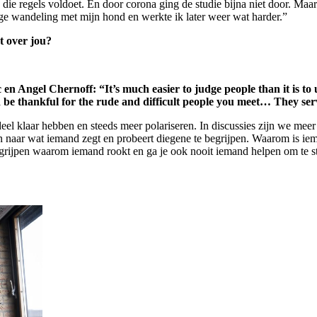
an die regels voldoet. En door corona ging de studie bijna niet door. Maa
ge wandeling met mijn hond en werkte ik later weer wat harder.”
t over jou?
c en Angel Chernoff: “It’s much easier to judge people than it is 
 be thankful for the rude and difficult people you meet… They ser
eel klaar hebben en steeds meer polariseren. In discussies zijn we meer
eren naar wat iemand zegt en probeert diegene te begrijpen. Waarom is ie
begrijpen waarom iemand rookt en ga je ook nooit iemand helpen om te 