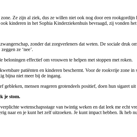
one. Ze zijn al ziek, dus ze willen niet ook nog door een rookgordijn h
ok kinderen in het Sophia Kinderziekenhuis bevraagd, zij vonden het 
zwangerschap, zonder dat zorgverleners dat weten. De sociale druk om te
 zeggen ze ‘nee’.
n de beloningen effectief om vrouwen te helpen met stoppen met roken.
wetsbare patiënten en kinderen beschermt. Voor de rookvrije zone in 
g bijna niet meer bij de ingang.
ief gebleken, mensen reageren grotendeels positief, doen hun sigaret uit
k je stom.
erplichte wetenschapsstage van twintig weken en dat leek me echt vre
erig naar en je kunt het zelf uitzoeken. Je kunt impact hebben. Ik heb 