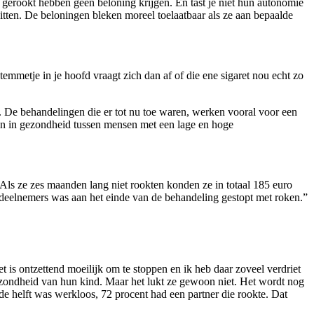
 gerookt hebben geen beloning krijgen. En tast je niet hun autonomie
itten. De beloningen bleken moreel toelaatbaar als ze aan bepaalde
emmetje in je hoofd vraagt zich dan af of die ene sigaret nou echt zo
 De behandelingen die er tot nu toe waren, werken vooral voor een
len in gezondheid tussen mensen met een lage en hoge
Als ze zes maanden lang niet rookten konden ze in totaal 185 euro
 deelnemers was aan het einde van de behandeling gestopt met roken.”
t is ontzettend moeilijk om te stoppen en ik heb daar zoveel verdriet
gezondheid van hun kind. Maar het lukt ze gewoon niet. Het wordt nog
de helft was werkloos, 72 procent had een partner die rookte. Dat