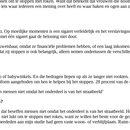
onen om te stoppen met roken. Want dat betekent dat vrouwen die nooit
ok iets waar iedereen een mening over heeft en waar haken en ogen aan z
. Op moeilijke momenten is een sigaret verleidelijk en het verslavingsst
met één sigaret gaat de beloning niet door.
kwetsbaar, omdat ze financiële problemen hebben, of een laag inkomen.
at zij stoppen is ook belangrijk, alleen nemen ondertussen de verschil
f babywinkels. En die bedragen liepen op als ze langer niet rookten. 
tform aangeboden om hen te helpen bij het stoppen. 28 procent van de
n mensen niet omdat het onderdeel is van het straatbeeld’
p?
dat beseffen mensen niet omdat het onderdeel is van het straatbeeld. He
 niet lukt om te stoppen met roken, want ze willen het beste voor de 
meededen aan mijn studie had geen vaste woon- of verblijfplaats. Ruim 