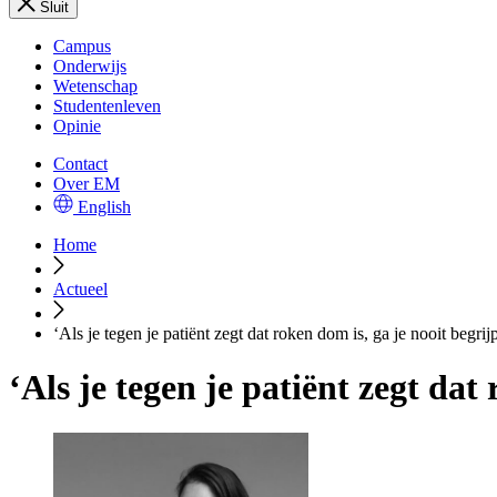
Sluit
Campus
Onderwijs
Wetenschap
Studentenleven
Opinie
Contact
Over EM
English
Home
Actueel
‘Als je tegen je patiënt zegt dat roken dom is, ga je nooit beg
‘Als je tegen je patiënt zegt da