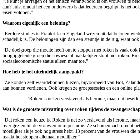
“Je kunt je afvragen of het ethisch verantwoord is om vrouwen te bel
aan? Juist omdat het een onderwerp is dat iedereen begrijpt, is het o
eisen voldoen.”
Waarom eigenlijk een beloning?
“Eerdere studies in Frankrijk en Engeland wezen uit dat belonen werkt
schadelijk is. De beloningen zijn dan een steuntje in de rug, want ook 
“De doelgroep die moeite heeft om te stoppen met roken is vaak ook 
hoogopgeleide groep die sowieso al makkelijker stopt met roken. En d
sociaaleconomische status alleen maar toe.”
Hoe heb je het uiteindelijk aangepakt?
“Ze konden zelf waardebonnen kiezen, bijvoorbeeld van Bol, Zalando o
aan bonnen verdienen. Ook kregen ze groepssessies en een online pla
‘Roken is net zo verslavend als heroïne, maar dat beseffe
Wat is de grootste misvatting over roken tijdens de zwangerscha
“Dat roken een keuze is. Roken is net zo verslavend als heroïne, maar 
over gezien bij de vrouwen in mijn studie. Ze schamen zich omdat het
moeilijker als je ook nog stress hebt. 13 procent van de vrouwen die 
maakt het stoppen allemaal moeilijker.”