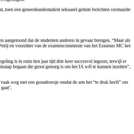
t, toen een geneeskundestudent seksueel getinte berichten verstuurde
den aangetoond dat de studenten anderen in gevaar brengen. “Maar als
ed Petrij en voorzitter van de examencommissie van het Erasmus MC het
ng is in ruim tien jaar tijd drie keer succesvol ingezet, terwijl er
misstap begaan die groot genoeg is om het IA wél te kunnen inzetten”,
 vaak weg met een genadezesje omdat de arts het “te druk heeft” om
 gaat’.