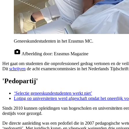
Geneeskundestudenten in het Erasmus MC.
Afbeelding door:
Erasmus Magazine
Het gaat om studenten die onprofessioneel gedrag vertonen en de veili
Dit
schrijven
de acht examencommissies in het Nederlands Tijdschrif
'Pedopartij'
‘Selectie geneeskundestudenten werkt niet’
Loting op universiteiten werd afgeschaft omdat het oneerlijk voe
Sinds 2010 kunnen opleidingen van hogescholen en universiteiten een s
destijds voor gezorgd.
De directe aanleiding was een pedofiel die in 2007 pedagogische wete
‘pedopartij’. Met juridisch kunst- en vliegwerk weigerden drie univer