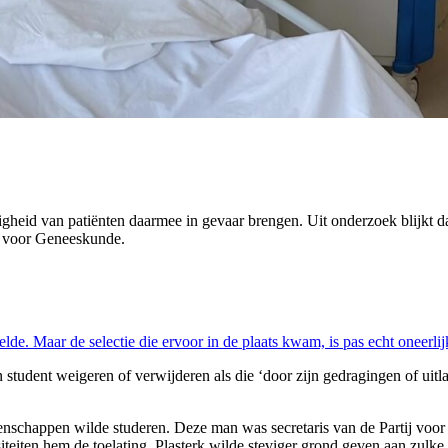
gheid van patiënten daarmee in gevaar brengen. Uit onderzoek blijkt da
t voor Geneeskunde.
lde. Maar de selectie die ervoor in de plaats kwam, is pas echt oneerlij
tudent weigeren of verwijderen als die ‘door zijn gedragingen of uitlat
nschappen wilde studeren. Deze man was secretaris van de Partij voor N
siteiten hem de toelating. Plasterk wilde steviger grond geven aan zulk