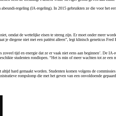
eundi-regeling (IA-regeling). In 2015 gebruikten ze die voor het eers
niet, omdat de wettelijke eisen te streng zijn. Er moet onder meer wor
at je diegene niet met een patiënt alleen”, legt klinisch geneticus Fr
veel tijd en energie dat ze er vaak niet eens aan beginnen’. De IA-regeli
geschikte studenten rondlopen. “Het is min of meer wachten tot ze een 
et altijd hard gemaakt worden. Studenten komen volgens de commissies
ministratieve rompslomp die met het geven van een onvoldoende gepaard