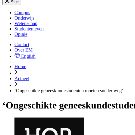
Sluit
Campus
Onderwijs
Wetenschap
Studentenleven
Opinie
Contact
Over EM
English
Home
Actueel
‘Ongeschikte geneeskundestudenten moeten sneller weg’
‘Ongeschikte geneeskundestuden