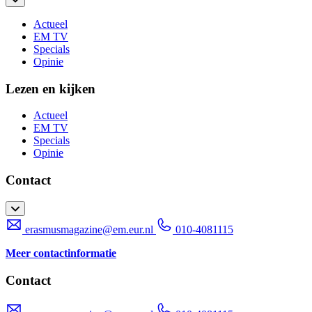
Actueel
EM TV
Specials
Opinie
Lezen en kijken
Actueel
EM TV
Specials
Opinie
Contact
erasmusmagazine@em.eur.nl
010-4081115
Meer contactinformatie
Contact