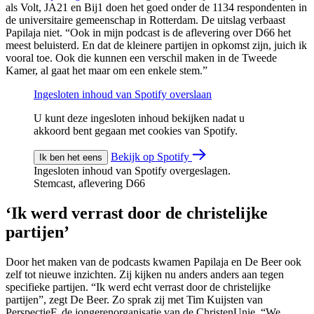
als Volt, JA21 en Bij1 doen het goed onder de 1134 respondenten in
de universitaire gemeenschap in Rotterdam. De uitslag verbaast
Papilaja niet. “Ook in mijn podcast is de aflevering over D66 het
meest beluisterd. En dat de kleinere partijen in opkomst zijn, juich ik
vooral toe. Ook die kunnen een verschil maken in de Tweede
Kamer, al gaat het maar om een enkele stem.”
Ingesloten inhoud van Spotify overslaan
U kunt deze ingesloten inhoud bekijken nadat u
akkoord bent gegaan met cookies van Spotify.
Bekijk op Spotify
Ik ben het eens
Ingesloten inhoud van Spotify overgeslagen.
Stemcast, aflevering D66
‘Ik werd verrast door de christelijke
partijen’
Door het maken van de podcasts kwamen Papilaja en De Beer ook
zelf tot nieuwe inzichten. Zij kijken nu anders anders aan tegen
specifieke partijen. “Ik werd echt verrast door de christelijke
partijen”, zegt De Beer. Zo sprak zij met Tim Kuijsten van
PerspectieF, de jongerenorganisatie van de ChristenUnie. “We