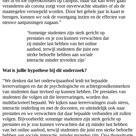
met af en toe bijeenkomsten op campus, maar dat kan weer gaan
veranderen als corona zorgt voor onverwachte situaties of als de
maatregelen versoepeld worden. Door het gehele jaar in kaart te
brengen, kunnen we ook de voortgang inzien en de effecten van
nieuwe aanpassingen nagaan.”
‘Sommige studenten zijn sterk gericht op
prestaties en je zou kunnen verwachten dat
zij minder last hebben van het online
aanbod, terwijl studenten die juist een
sterke behoefte hebben aan sociale
interactie minder tevreden zijn’
Wat is jullie hypothese bij dit onderzoek?
“We denken dat het onderwijsaanbod leidt tot bepaalde
leerervaringen en dat de psychologische en achtergrondkenmerken
van studenten daar invloed op kunnen hebben. De prestaties van
studenten die volgen uit die leerervaringen, worden dus
multifactorieel bepaald. We kijken naar leerervaringen zoals stress,
interactie onderling en met de docenten, en uiteindelijk ook naar
prestaties en we verwachten dat daar bepaalde verbanden uit zullen
volgen. Bijvoorbeeld: sommige studenten zijn sterk gericht op
prestaties en je zou kunnen verwachten dat zij minder last hebben
van het online aanbod, terwijl studenten die juist een sterke behoefte
hebben aan sociale interactie, minder tevreden zijn. Qua thuissituatie