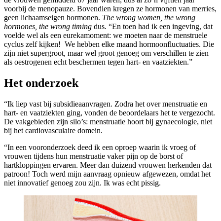
voorbij de menopauze. Bovendien kregen ze hormonen van merries,
geen lichaamseigen hormonen.
The wrong women, the wrong
hormones, the wrong timing
dus. “En toen had ik een ingeving, dat
voelde wel als een eurekamoment: we moeten naar de menstruele
cyclus zelf kijken! We hebben elke maand hormoonfluctuaties. Die
zijn niet supergroot, maar wel groot genoeg om verschillen te zien
als oestrogenen echt beschermen tegen hart- en vaatziekten.”
Het onderzoek
“Ik liep vast bij subsidieaanvragen. Zodra het over menstruatie en
hart- en vaatziekten ging, vonden de beoordelaars het te vergezocht.
De vakgebieden zijn silo’s: menstruatie hoort bij gynaecologie, niet
bij het cardiovasculaire domein.
“In een vooronderzoek deed ik een oproep waarin ik vroeg of
vrouwen tijdens hun menstruatie vaker pijn op de borst of
hartkloppingen ervaren. Meer dan duizend vrouwen herkenden dat
patroon! Toch werd mijn aanvraag opnieuw afgewezen, omdat het
niet innovatief genoeg zou zijn. Ik was echt pissig.