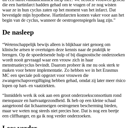
die een hartinfarct hadden gehad om te vragen of ze nog wisten
waar ze in hun cyclus zaten op het moment van het infarct. Dat
bevestigde mijn hypothese. Hartinfarcten komen vaker voor aan het
begin van de cyclus, wanneer de oestrogeenspiegels laag zijn.”
De nasleep
“Wetenschappelijk bewijs alleen is blijkbaar niet genoeg om
klinische artsen te overtuigen deze kennis naar de praktijk te
brengen. Op de spoedeisende hulp of bij diagnostische onderzoeken
wordt nooit gevraagd waar een vrouw zich in haar
menstruatiecyclus bevindt. Daarom probeer ik me nu ook sterk te
maken voor betere implementatie. Zo hebben we in het Erasmus
MC een speciale poli opgezet voor vrouwen die
zwangerschapsvergiftiging hebben gehad, omdat zij later meer risico
lopen op hart- en vaatziekten.
“Inmiddels werk ik ook aan een groot onderzoeksconsortium rond
menopauze en hartvaatgezondheid. Ik heb op een kleine schaal
aangetoond dat lichaamseigen oestrogenen bescherming bieden,
maar we weten nog steeds niet precies hoe. Dat is nog een beetje
een cliffhanger, en ga ik nog verder onderzoeken.
Lees verder