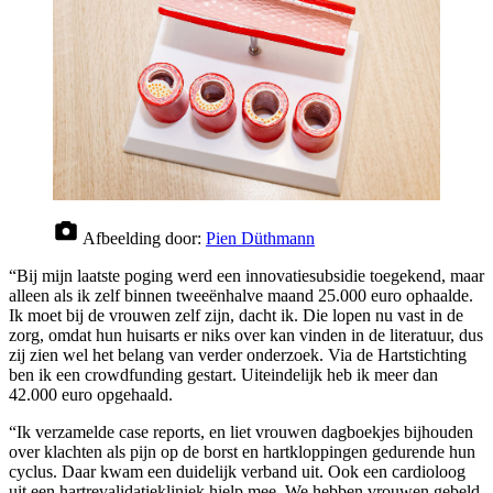
Afbeelding door:
Pien Düthmann
“Bij mijn laatste poging werd een innovatiesubsidie toegekend, maar
alleen als ik zelf binnen tweeënhalve maand 25.000 euro ophaalde.
Ik moet bij de vrouwen zelf zijn, dacht ik. Die lopen nu vast in de
zorg, omdat hun huisarts er niks over kan vinden in de literatuur, dus
zij zien wel het belang van verder onderzoek. Via de Hartstichting
ben ik een crowdfunding gestart. Uiteindelijk heb ik meer dan
42.000 euro opgehaald.
“Ik verzamelde case reports, en liet vrouwen dagboekjes bijhouden
over klachten als pijn op de borst en hartkloppingen gedurende hun
cyclus. Daar kwam een duidelijk verband uit. Ook een cardioloog
uit een hartrevalidatiekliniek hielp mee. We hebben vrouwen gebeld