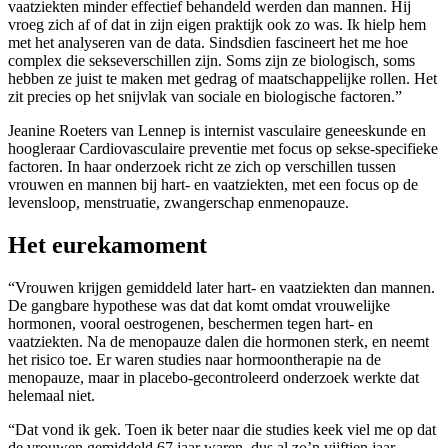
vaatziekten minder effectief behandeld werden dan mannen. Hij
vroeg zich af of dat in zijn eigen praktijk ook zo was. Ik hielp hem
met het analyseren van de data. Sindsdien fascineert het me hoe
complex die sekseverschillen zijn. Soms zijn ze biologisch, soms
hebben ze juist te maken met gedrag of maatschappelijke rollen. Het
zit precies op het snijvlak van sociale en biologische factoren.”
Jeanine Roeters van Lennep is internist vasculaire geneeskunde en
hoogleraar Cardiovasculaire preventie met focus op sekse-specifieke
factoren. In haar onderzoek richt ze zich op verschillen tussen
vrouwen en mannen bij hart- en vaatziekten, met een focus op de
levensloop, menstruatie, zwangerschap enmenopauze.
Het eurekamoment
“Vrouwen krijgen gemiddeld later hart- en vaatziekten dan mannen.
De gangbare hypothese was dat dat komt omdat vrouwelijke
hormonen, vooral oestrogenen, beschermen tegen hart- en
vaatziekten. Na de menopauze dalen die hormonen sterk, en neemt
het risico toe. Er waren studies naar hormoontherapie na de
menopauze, maar in placebo-gecontroleerd onderzoek werkte dat
helemaal niet.
“Dat vond ik gek. Toen ik beter naar die studies keek viel me op dat
de vrouwen gemiddeld 67 jaar waren, dus al zo’n vijftien jaar