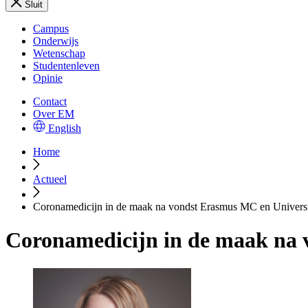
Sluit
Campus
Onderwijs
Wetenschap
Studentenleven
Opinie
Contact
Over EM
English
Home
Actueel
Coronamedicijn in de maak na vondst Erasmus MC en Universit
Coronamedicijn in de maak na 