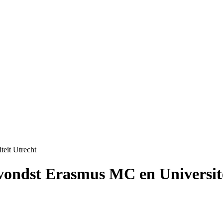
eit Utrecht
vondst Erasmus MC en Universite