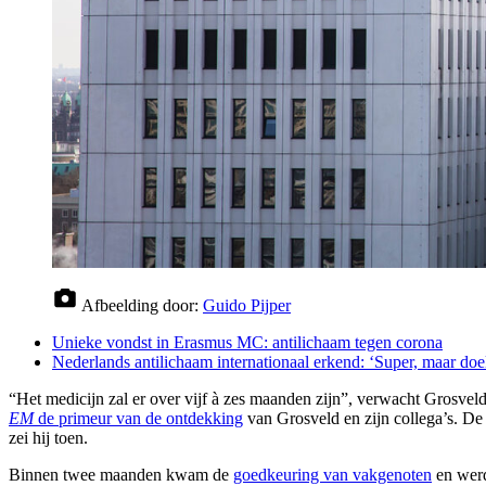
Afbeelding door:
Guido Pijper
Unieke vondst in Erasmus MC: antilichaam tegen corona
Nederlands antilichaam internationaal erkend: ‘Super, maar doel
“Het medicijn zal er over vijf à zes maanden zijn”, verwacht Grosveld.
EM
de primeur van de ontdekking
van Grosveld en zijn collega’s. De 
zei hij toen.
Binnen twee maanden kwam de
goedkeuring van vakgenoten
en werd