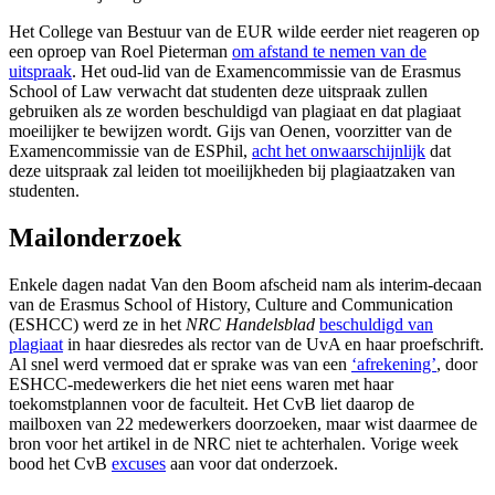
Het College van Bestuur van de EUR wilde eerder niet reageren op
een oproep van Roel Pieterman
om afstand te nemen van de
uitspraak
. Het oud-lid van de Examencommissie van de Erasmus
School of Law verwacht dat studenten deze uitspraak zullen
gebruiken als ze worden beschuldigd van plagiaat en dat plagiaat
moeilijker te bewijzen wordt. Gijs van Oenen, voorzitter van de
Examencommissie van de ESPhil,
acht het onwaarschijnlijk
dat
deze uitspraak zal leiden tot moeilijkheden bij plagiaatzaken van
studenten.
Mailonderzoek
Enkele dagen nadat Van den Boom afscheid nam als interim-decaan
van de Erasmus School of History, Culture and Communication
(ESHCC) werd ze in het
NRC Handelsblad
beschuldigd van
plagiaat
in haar diesredes als rector van de UvA en haar proefschrift.
Al snel werd vermoed dat er sprake was van een
‘afrekening’
, door
ESHCC-medewerkers die het niet eens waren met haar
toekomstplannen voor de faculteit. Het CvB liet daarop de
mailboxen van 22 medewerkers doorzoeken, maar wist daarmee de
bron voor het artikel in de NRC niet te achterhalen. Vorige week
bood het CvB
excuses
aan voor dat onderzoek.