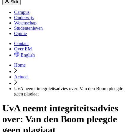
Sluit
Campus
Onderwijs
Wetenschap
Studentenleven
Opinie
Contact
Over EM
English
Home
Actueel
UvA neemt integriteitsadvies over: Van den Boom pleegde
geen plagiaat
UvA neemt integriteitsadvies
over: Van den Boom pleegde
geen plagiaat