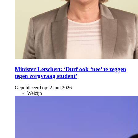
Minister Letschert: ‘Durf ook ‘nee’ te zeggen
tegen zorgvraag student’
Gepubliceerd op:
2 juni 2026
Welzijn