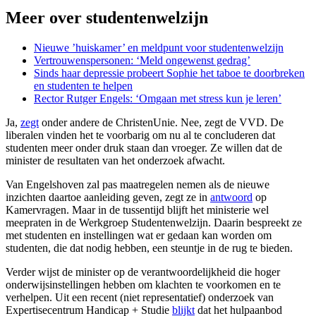
Meer over studentenwelzijn
Nieuwe ’huiskamer’ en meldpunt voor studentenwelzijn
Vertrouwenspersonen: ‘Meld ongewenst gedrag’
Sinds haar depressie probeert Sophie het taboe te doorbreken
en studenten te helpen
Rector Rutger Engels: ‘Omgaan met stress kun je leren’
Ja,
zegt
onder andere de ChristenUnie. Nee, zegt de VVD. De
liberalen vinden het te voorbarig om nu al te concluderen dat
studenten meer onder druk staan dan vroeger. Ze willen dat de
minister de resultaten van het onderzoek afwacht.
Van Engelshoven zal pas maatregelen nemen als de nieuwe
inzichten daartoe aanleiding geven, zegt ze in
antwoord
op
Kamervragen. Maar in de tussentijd blijft het ministerie wel
meepraten in de Werkgroep Studentenwelzijn. Daarin bespreekt ze
met studenten en instellingen wat er gedaan kan worden om
studenten, die dat nodig hebben, een steuntje in de rug te bieden.
Verder wijst de minister op de verantwoordelijkheid die hoger
onderwijsinstellingen hebben om klachten te voorkomen en te
verhelpen. Uit een recent (niet representatief) onderzoek van
Expertisecentrum Handicap + Studie
blijkt
dat het hulpaanbod