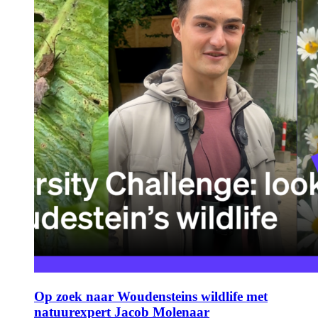
Op zoek naar Woudensteins wildlife met
natuurexpert Jacob Molenaar