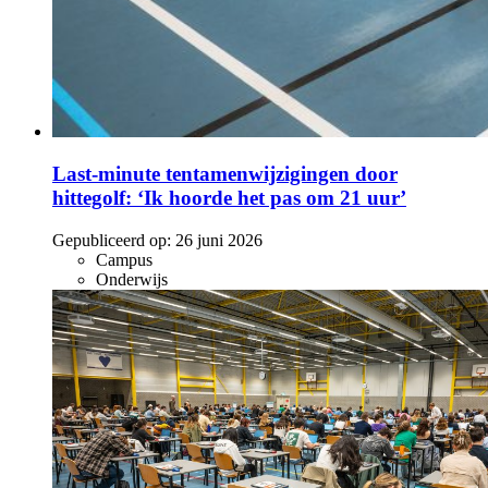
Last-minute tentamenwijzigingen door
hittegolf: ‘Ik hoorde het pas om 21 uur’
Gepubliceerd op:
26 juni 2026
Campus
Onderwijs