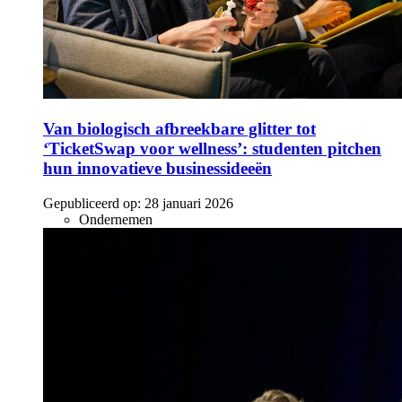
Van biologisch afbreekbare glitter tot
‘TicketSwap voor wellness’: studenten pitchen
hun innovatieve businessideeën
Gepubliceerd op:
28 januari 2026
Ondernemen