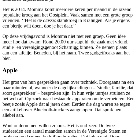
Het is 2014. Momma komt meerdere keren per maand in de razend
populaire kroeg aan het Oostplein. Vaak samen met een grote groep
vrienden. ‘’Het is de
classic
stamkroeg in Kralingen. Als je ergens
een biertje wilt doen, doe je het daar.’’
Op deze vrijdagavond is Momma niet met een groep. Geen idee
meer hoe dat kwam. Rond 20.00 uur stapt hij de zaak met vriend,
studie- en verenigingsgenoot Scharnigg binnen. Ze nemen plaats
aan een tafeltje. Beneden, bij het raam. Twee gadgetfreaks aan het
bier.
Apple
Het gros van hun gesprekken gaan over techniek. Doorgaans na een
paar minuten al, wanneer de dagelijkse dingen – ‘studie, familie, dat
soort gesprekken’ – besproken zijn. In hun vrije uurtjes struinen ze
het web af. Op zoek naar bestaande apparaten om te verbeteren. Een
beetje zoals Apple dat al jaren doet. Eerder die dag waren ze tegen
een artikel over Bluetooth-trackers aangelopen. Dat sprak hen
allebei aan.
Want ondernemen willen ze ook. Het is oud zeer. De twee
studeerden een aantal maanden samen in de Verenigde Staten en
probeerden daar een bedrijf op te zetten. Dat lukte niet. Door