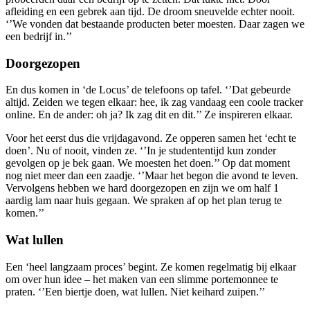
afleiding en een gebrek aan tijd. De droom sneuvelde echter nooit.
‘’We vonden dat bestaande producten beter moesten. Daar zagen we
een bedrijf in.’’
Doorgezopen
En dus komen in ‘de Locus’ de telefoons op tafel. ‘’Dat gebeurde
altijd. Zeiden we tegen elkaar: hee, ik zag vandaag een coole tracker
online. En de ander: oh ja? Ik zag dit en dit.’’ Ze inspireren elkaar.
Voor het eerst dus die vrijdagavond. Ze opperen samen het ‘echt te
doen’. Nu of nooit, vinden ze. ‘’In je studententijd kun zonder
gevolgen op je bek gaan. We moesten het doen.’’ Op dat moment
nog niet meer dan een zaadje. ‘’Maar het begon die avond te leven.
Vervolgens hebben we hard doorgezopen en zijn we om half 1
aardig lam naar huis gegaan. We spraken af op het plan terug te
komen.’’
Wat lullen
Een ‘heel langzaam proces’ begint. Ze komen regelmatig bij elkaar
om over hun idee – het maken van een slimme portemonnee te
praten. ‘’Een biertje doen, wat lullen. Niet keihard zuipen.’’