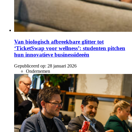
Van biologisch afbreekbare glitter tot
‘TicketSwap voor wellness’: studenten pitchen
hun innovatieve businessideeën
Gepubliceerd op:
28 januari 2026
Ondernemen