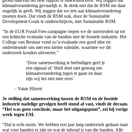
grond daarvan het hele rapport te diskwalificeren. Wij zeggen dat
klimaatverandering gevaarlijk is. Ik denk niet dat de RSM me daar
ongelijk in geeft. Wij zeggen dat we iets aan klimaatverandering
moeten doen. Dat vindt de RSM ook, door de Sustainable
Development Goals te onderschrijven, met Sustainable RSM.
“In de EUR Fossil Free-campagne riepen we de universiteit op tot
een kritische evaluatie van de banden met de fossiele industrie. Het
College van Bestuur vond zo’n evaluatie een goed idee en
ondersteunde ons met een kleine subsidie, waarmee we dit
onderzoek konden uitvoeren.”
‘Door samenwerking te beëindigen geef je
een signaal af: Shell doet niet genoeg om
klimaatverandering tegen te gaan en daar
zijn wij het niet mee eens’
–
Vatan Hüzeir
Je stelling dat samenwerking tussen de RSM en de fossiele
industrie nadelige gevolgen heeft stond al vast, vindt de decaan.
“Het was geen conclusie, maar het uitgangspunt”, zei hij vorige
week tegen EM.
“Dat is echt onzin. We hebben een jaar lang onderzoek gedaan naar
wat voor banden er zijn en wat de inhoud is van die banden. Alle