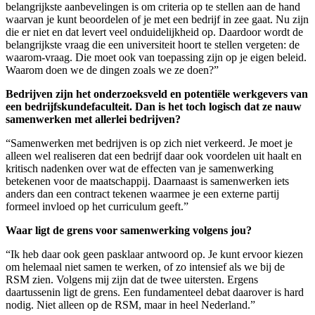
belangrijkste aanbevelingen is om criteria op te stellen aan de hand
waarvan je kunt beoordelen of je met een bedrijf in zee gaat. Nu zijn
die er niet en dat levert veel onduidelijkheid op. Daardoor wordt de
belangrijkste vraag die een universiteit hoort te stellen vergeten: de
waarom-vraag. Die moet ook van toepassing zijn op je eigen beleid.
Waarom doen we de dingen zoals we ze doen?”
Bedrijven zijn het onderzoeksveld en potentiële werkgevers van
een bedrijfskundefaculteit. Dan is het toch logisch dat ze nauw
samenwerken met allerlei bedrijven?
“Samenwerken met bedrijven is op zich niet verkeerd. Je moet je
alleen wel realiseren dat een bedrijf daar ook voordelen uit haalt en
kritisch nadenken over wat de effecten van je samenwerking
betekenen voor de maatschappij. Daarnaast is samenwerken iets
anders dan een contract tekenen waarmee je een externe partij
formeel invloed op het curriculum geeft.”
Waar ligt de grens voor samenwerking volgens jou?
“Ik heb daar ook geen pasklaar antwoord op. Je kunt ervoor kiezen
om helemaal niet samen te werken, of zo intensief als we bij de
RSM zien. Volgens mij zijn dat de twee uitersten. Ergens
daartussenin ligt de grens. Een fundamenteel debat daarover is hard
nodig. Niet alleen op de RSM, maar in heel Nederland.”