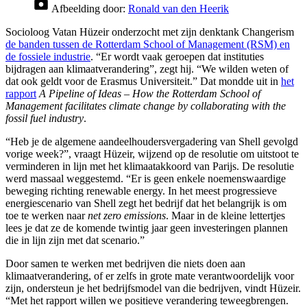
Afbeelding door:
Ronald van den Heerik
Socioloog Vatan Hüzeir onderzocht met zijn denktank Changerism
de banden tussen de Rotterdam School of Management (RSM) en
de fossiele industrie
. “Er wordt vaak geroepen dat instituties
bijdragen aan klimaatverandering”, zegt hij. “We wilden weten of
dat ook geldt voor de Erasmus Universiteit.” Dat mondde uit in
het
rapport
A Pipeline of Ideas – How the Rotterdam School of
Management facilitates climate change by collaborating with the
fossil fuel industry
.
“Heb je de algemene aandeelhoudersvergadering van Shell gevolgd
vorige week?”, vraagt Hüzeir, wijzend op de resolutie om uitstoot te
verminderen in lijn met het klimaatakkoord van Parijs. De resolutie
werd massaal weggestemd. “Er is geen enkele noemenswaardige
beweging richting renewable energy. In het meest progressieve
energiescenario van Shell zegt het bedrijf dat het belangrijk is om
toe te werken naar
net zero emissions
. Maar in de kleine lettertjes
lees je dat ze de komende twintig jaar geen investeringen plannen
die in lijn zijn met dat scenario.”
Door samen te werken met bedrijven die niets doen aan
klimaatverandering, of er zelfs in grote mate verantwoordelijk voor
zijn, ondersteun je het bedrijfsmodel van die bedrijven, vindt Hüzeir.
“Met het rapport willen we positieve verandering teweegbrengen.