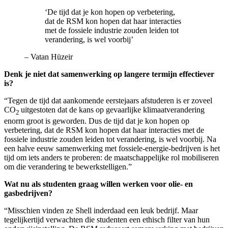
‘De tijd dat je kon hopen op verbetering,
dat de RSM kon hopen dat haar interacties
met de fossiele industrie zouden leiden tot
verandering, is wel voorbij’
–
Vatan Hüzeir
Denk je niet dat samenwerking op langere termijn effectiever
is?
“Tegen de tijd dat aankomende eerstejaars afstuderen is er zoveel
CO
uitgestoten dat de kans op gevaarlijke klimaatverandering
2
enorm groot is geworden. Dus de tijd dat je kon hopen op
verbetering, dat de RSM kon hopen dat haar interacties met de
fossiele industrie zouden leiden tot verandering, is wel voorbij. Na
een halve eeuw samenwerking met fossiele-energie-bedrijven is het
tijd om iets anders te proberen: de maatschappelijke rol mobiliseren
om die verandering te bewerkstelligen.”
Wat nu als studenten graag willen werken voor olie- en
gasbedrijven?
“Misschien vinden ze Shell inderdaad een leuk bedrijf. Maar
tegelijkertijd verwachten die studenten een ethisch filter van hun