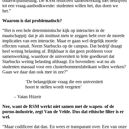
onderwijsinstelling. De RSM reduceert samenwerking met bedrijven
tot een vraag-aanbodkwestie: studenten willen het, dus doen we
het.”
Waarom is dat problematisch?
“Het is een hele deterministische kijk op interacties in de
maatschappij: dat je als instituut niets te zeggen hebt over de morele
implicaties van een interactie. Maar er gaan wel degelijk morele
effecten vanuit. Neem Starbucks op de campus. Dat bedrijf draagt
heel weinig belasting af. Blijkbaar is dat geen probleem voor
samenwerking, waardoor de universiteit in feite goedkeurt dat
Starbucks weinig belasting afdraagt. En bovendien: wat nu als
studenten massaal voor een clusterbommenfabrikant willen werken?
Gaan we daar dan ook mee in zee?”
‘De belangrijkste vraag die een universiteit
hoort te stellen wordt vergeten’
–
Vatan Hüzeir
Nee, want de RSM werkt niet samen met de wapen- of de
porno-industrie, zegt Van de Velde. Dus dat ethische filter is er
wel.
“Maar codificeer dat dan. En wees er transparant over. Een van onze