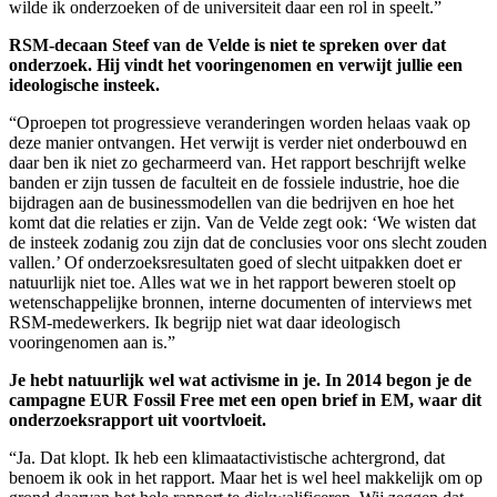
wilde ik onderzoeken of de universiteit daar een rol in speelt.”
RSM-decaan Steef van de Velde is niet te spreken over dat
onderzoek. Hij vindt het vooringenomen en verwijt jullie een
ideologische insteek.
“Oproepen tot progressieve veranderingen worden helaas vaak op
deze manier ontvangen. Het verwijt is verder niet onderbouwd en
daar ben ik niet zo gecharmeerd van. Het rapport beschrijft welke
banden er zijn tussen de faculteit en de fossiele industrie, hoe die
bijdragen aan de businessmodellen van die bedrijven en hoe het
komt dat die relaties er zijn. Van de Velde zegt ook: ‘We wisten dat
de insteek zodanig zou zijn dat de conclusies voor ons slecht zouden
vallen.’ Of onderzoeksresultaten goed of slecht uitpakken doet er
natuurlijk niet toe. Alles wat we in het rapport beweren stoelt op
wetenschappelijke bronnen, interne documenten of interviews met
RSM-medewerkers. Ik begrijp niet wat daar ideologisch
vooringenomen aan is.”
Je hebt natuurlijk wel wat activisme in je. In 2014 begon je de
campagne EUR Fossil Free met een open brief in EM, waar dit
onderzoeksrapport uit voortvloeit.
“Ja. Dat klopt. Ik heb een klimaatactivistische achtergrond, dat
benoem ik ook in het rapport. Maar het is wel heel makkelijk om op