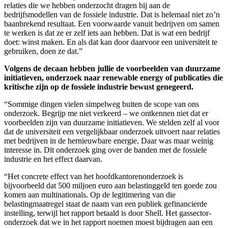
relaties die we hebben onderzocht dragen bij aan de
bedrijfsmodellen van de fossiele industrie. Dat is helemaal niet zo’n
baanbrekend resultaat. Een voorwaarde vanuit bedrijven om samen
te werken is dat ze er zelf iets aan hebben. Dat is wat een bedrijf
doet: winst maken. En als dat kan door daarvoor een universiteit te
gebruiken, doen ze dat.”
Volgens de decaan hebben jullie de voorbeelden van duurzame
initiatieven, onderzoek naar renewable energy of publicaties die
kritische zijn op de fossiele industrie bewust genegeerd.
“Sommige dingen vielen simpelweg buiten de scope van ons
onderzoek. Begrijp me niet verkeerd – we ontkennen niet dat er
voorbeelden zijn van duurzame initiatieven. We stelden zelf al voor
dat de universiteit een vergelijkbaar onderzoek uitvoert naar relaties
met bedrijven in de hernieuwbare energie. Daar was maar weinig
interesse in. Dit onderzoek ging over de banden met de fossiele
industrie en het effect daarvan.
“Het concrete effect van het hoofdkantorenonderzoek is
bijvoorbeeld dat 500 miljoen euro aan belastinggeld ten goede zou
komen aan multinationals. Op de legitimering van die
belastingmaatregel staat de naam van een publiek gefinancierde
instelling, terwijl het rapport betaald is door Shell. Het gassector-
onderzoek dat we in het rapport noemen moest bijdragen aan een