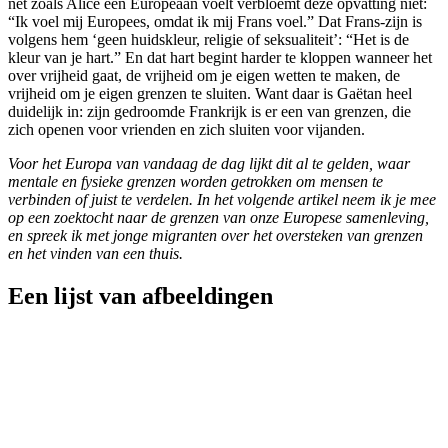
net zoals Alice een Europeaan voelt verbloemt deze opvatting niet:
“Ik voel mij Europees, omdat ik mij Frans voel.” Dat Frans-zijn is
volgens hem ‘geen huidskleur, religie of seksualiteit’: “Het is de
kleur van je hart.” En dat hart begint harder te kloppen wanneer het
over vrijheid gaat, de vrijheid om je eigen wetten te maken, de
vrijheid om je eigen grenzen te sluiten. Want daar is Gaëtan heel
duidelijk in: zijn gedroomde Frankrijk is er een van grenzen, die
zich openen voor vrienden en zich sluiten voor vijanden.
Voor het Europa van vandaag de dag lijkt dit al te gelden, waar
mentale en fysieke grenzen worden getrokken om mensen te
verbinden of juist te verdelen. In het volgende artikel neem ik je mee
op een zoektocht naar de grenzen van onze Europese samenleving,
en spreek ik met jonge migranten over het oversteken van grenzen
en het vinden van een thuis.
Een lijst van afbeeldingen