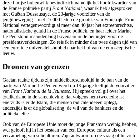
deze Parijse buitenwijk bevindt zich namelijk het hoofdkwartier van
de Franse politieke partij
Front National,
waar ik heb afgesproken
met Gaëtan Dussausaye, de 23-jarige voorzitter van de
jeugdbeweging – met 25.000 leden de grootste van Frankrijk. Front
National vertegenwoordigt al meer dan 40 jaar het extreemrechtse,
nationalistische geluid in de Franse politiek, en haar leider Marine
Le Pen stond maandenlang bovenaan in de peilingen voor de
presidentsverkiezingen. Zo reis ik in minder dan twee dagen tijd van
een eurofiele universiteitsbubbel naar het hol van de eurosceptische
leeuw.
Dromen van grenzen
Gaëtan raakte tijdens zijn middelbareschooltijd in de ban van de
partij van Marine Le Pen en werd op 19-jarige leeftijd de voorzitter
van
Front National de la Jeunesse.
Hij spreekt vol gif over het
totalitarisme in de samenleving, dat volgens hem tweeledig is;
enerzijds is er de Islam, die mensen radicale ideeën oplegt,
anderzijds is er de globalisering, de wil van de bankiers en de
politieke elite.
Ook van de Europese Unie moet de jonge Fransman weinig hebben,
wel gelooft hij in het bestaan van een Europese cultuur als een
verzameling van subculturen. Zijn antwoord op de vraag of hij zich