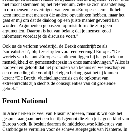
niet mocht stemmen bij het referendum, zette ze zich maandenlang
in om mensen te overtuigen van een pro-Europese stem: “Ik heb
geen moeite met mensen die andere opvattingen hebben, maar het
gaat er mij om dat de dialoog op een juiste manier gevoerd kan
worden. Argumenten gebaseerd op misinformatie zijn geen
argumenten. Daarom is het van belang dat je mensen goed
informeert voordat je de discussie voert.”
Ook na de verloren wedstrijd, de Brexit omschrijft ze als
‘surrealistisch’, blijft ze strijden voor een verenigd Europa: “De
wortels van het anti-Europese sentiment liggen bij het gebrek aan
menselijkheid en gemeenschapszin in onze samenlevingen.” Alice is
hoopvol en gelooft dat het promoten van kennis en wetenschap en
een opvoeding die voorbij het eigen belang gaat het tij kunnen
keren: “De Brexit, vluchtelingencrisis en de opkomst van
extreemrechts zijn slechts de consequenties van dit groeiende
gebrek.”
Front National
In Alice herken ik veel van Erasmus’ ideeën, maar ik wil ook het
gesprek aangaan met een leeftijdsgenoot die zich juist geen kind van
Europa voelt. Ik besluit daarom de middeleeuwse klinkertjes van
Cambridge te verruilen voor de scheve stoeptegels van Nanterre. In