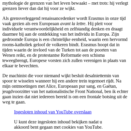
mythologie de grenzen van het leven bewaakt – met trots: hij verlegt
grenzen liever dan dat hij voor ze wijkt.
Als grensverleggend renaissancedenker wordt Erasmus in onze tijd
vaak gezien als een Europeaan
avant la lettre
. Hij pleit voor
individuele verantwoordelijkheid en zelfstandig denken en draagt
daarmee bij aan de ontdekking van het individu in Europa. Zijn
gedroomde Europa is een christelijke eenheid, waarin een hervormd
rooms-katholiek geloof de volkeren bindt. Erasmus hoopt dat in
tijden waarin de invloed van de Turken tot aan de poorten van
Wenen reikt, en de protestantse Reformatie een schisma
teweegbrengt, Europese vorsten zich zullen verenigen in plaats van
elkaar te bevechten.
De machinist die voor niemand wijkt besluit desalniettemin van
spoor te wisselen wanneer hij een andere trein tegemoet rijdt. Na
mijn ontmoetingen met Alice, Europeaan pur sang, en Gaëtan,
jeugdvoorzitter van het nationalistische Front National, ben ik echter
gaan inzien dat niet iedereen bereid is om een frontale botsing uit de
weg te gaan.
Ingesloten inhoud van YouTube overslaan
U kunt deze ingesloten inhoud bekijken nadat u
akkoord bent gegaan met cookies van YouTube.