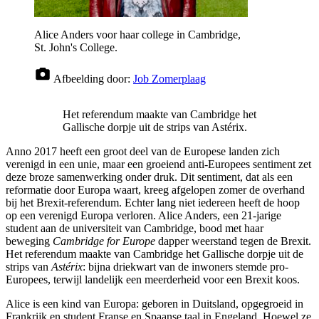
Alice Anders voor haar college in Cambridge,
St. John's College.
Afbeelding door:
Job Zomerplaag
Het referendum maakte van Cambridge het
Gallische dorpje uit de strips van Astérix.
Anno 2017 heeft een groot deel van de Europese landen zich
verenigd in een unie, maar een groeiend anti-Europees sentiment zet
deze broze samenwerking onder druk. Dit sentiment, dat als een
reformatie door Europa waart, kreeg afgelopen zomer de overhand
bij het Brexit-referendum. Echter lang niet iedereen heeft de hoop
op een verenigd Europa verloren. Alice Anders, een 21-jarige
student aan de universiteit van Cambridge, bood met haar
beweging
Cambridge for Europe
dapper weerstand tegen de Brexit.
Het referendum maakte van Cambridge het Gallische dorpje uit de
strips van
Astérix
: bijna driekwart van de inwoners stemde pro-
Europees, terwijl landelijk een meerderheid voor een Brexit koos.
Alice is een kind van Europa: geboren in Duitsland, opgegroeid in
Frankrijk en student Franse en Spaanse taal in Engeland. Hoewel ze