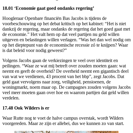
18.01 ‘Economie gaat goed ondanks regering’
Hoogleraar Openbare financiën Bas Jacobs is tijdens de
voorbeschouwing op het debat kritisch op het kabinet: “Het is niet
dankzij de regering, maar ondanks de regering dat het goed gaat met
de economie.” Het valt hem op dat veel partijen nu geld willen
uitgeven en belastingen willen verlagen. “Was het dan wel nodig om
op het dieptepunt van de economische recessie zó te knijpen? Waar
is dat beleid voor nodig geweest?”
Volgens Jacobs gaan de verkiezingen te veel over identiteit en
peilingen. “Waar ze wat mij betreft over zouden moeten gaan: wat
neemt en geeft de overheid? De overheid neemt een gigantisch deel
van wat we verdienen, 43 procent van het bbp”, zegt Jacobs. Dat
geld gaat vervolgens naar zorg, veiligheid, pensioenen, de
woningmarkt, noem maar op. De campagnes zouden volgens Jacobs
veel meer moeten gaan over hoe en waarom partijen dat geld willen
verdelen.
17.48 Ook Wilders is er
Waar Rutte nog te voet de halve campus overstak, wordt Wilders
voorgereden. Maar ze zijn er allebei, dus we kunnen zo van start.