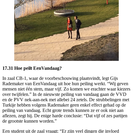
17.31 Hoe peilt EenVandaag?
In zaal CB-1, waar de voorbeschouwing plaatsvindt, legt Gijs
Rademaker van EenVandaag uit hoe hun peiling werkt. “Wij geven
mensen niet één stem, maar vijf. Zo komen we erachter waar kiezers
over twijfelen.” In de nieuwste peiling van vandaag gaan de VVD
en de PVV nek-aan-nek met allebei 24 zetels. De strubbelingen met
Turkije hebben volgens Rademaker geen enkel effect gehad op de
peiling van vandaag. Echt grote trends kunnen ze er ook niet aan
aflezen, zegt hij. De enige harde conclusie: “Dat vijf of zes partijen
de grootste kunnen worden.”
Een student uit de zaal vraagt: “Er zijn veel dingen die invloed