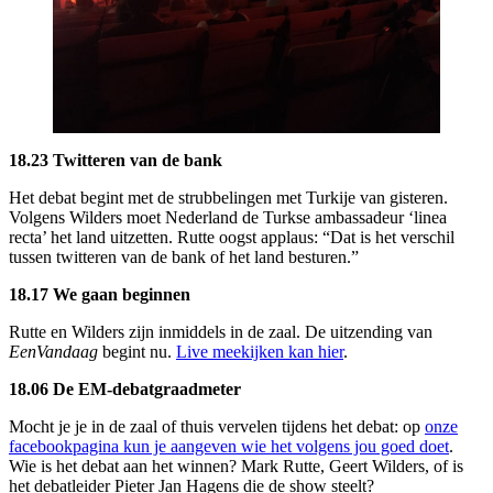
18.23 Twitteren van de bank
Het debat begint met de strubbelingen met Turkije van gisteren.
Volgens Wilders moet Nederland de Turkse ambassadeur ‘linea
recta’ het land uitzetten. Rutte oogst applaus: “Dat is het verschil
tussen twitteren van de bank of het land besturen.”
18.17 We gaan beginnen
Rutte en Wilders zijn inmiddels in de zaal. De uitzending van
EenVandaag
begint nu.
Live meekijken kan hier
.
18.06 De EM-debatgraadmeter
Mocht je je in de zaal of thuis vervelen tijdens het debat: op
onze
facebookpagina kun je aangeven wie het volgens jou goed doet
.
Wie is het debat aan het winnen? Mark Rutte, Geert Wilders, of is
het debatleider Pieter Jan Hagens die de show steelt?