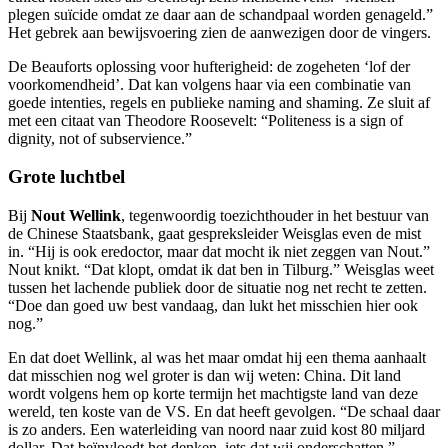
plegen suïcide omdat ze daar aan de schandpaal worden genageld.”
Het gebrek aan bewijsvoering zien de aanwezigen door de vingers.
De Beauforts oplossing voor hufterigheid: de zogeheten ‘lof der
voorkomendheid’. Dat kan volgens haar via een combinatie van
goede intenties, regels en publieke naming and shaming. Ze sluit af
met een citaat van Theodore Roosevelt: “Politeness is a sign of
dignity, not of subservience.”
Grote luchtbel
Bij
Nout Wellink
, tegenwoordig toezichthouder in het bestuur van
de Chinese Staatsbank, gaat gespreksleider Weisglas even de mist
in. “Hij is ook eredoctor, maar dat mocht ik niet zeggen van Nout.”
Nout knikt. “Dat klopt, omdat ik dat ben in Tilburg.” Weisglas weet
tussen het lachende publiek door de situatie nog net recht te zetten.
“Doe dan goed uw best vandaag, dan lukt het misschien hier ook
nog.”
En dat doet Wellink, al was het maar omdat hij een thema aanhaalt
dat misschien nog wel groter is dan wij weten: China. Dit land
wordt volgens hem op korte termijn het machtigste land van deze
wereld, ten koste van de VS. En dat heeft gevolgen. “De schaal daar
is zo anders. Een waterleiding van noord naar zuid kost 80 miljard
dollar. Dat beïnvloedt het denken, iets dat wij onderschatten.”