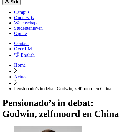
Sluit
Campus
Onderwijs
Wetenschap
Studentenleven
Opinie
Contact
Over EM
English
Home
Actueel
Pensionado’s in debat: Godwin, zelfmoord en China
Pensionado’s in debat:
Godwin, zelfmoord en China