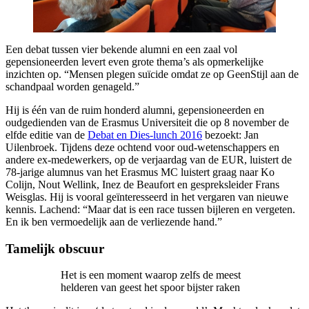
Een debat tussen vier bekende alumni en een zaal vol
gepensioneerden levert even grote thema’s als opmerkelijke
inzichten op. “Mensen plegen suïcide omdat ze op GeenStijl aan de
schandpaal worden genageld.”
Hij is één van de ruim honderd alumni, gepensioneerden en
oudgedienden van de Erasmus Universiteit die op 8 november de
elfde editie van de
Debat en Dies-lunch 2016
bezoekt: Jan
Uilenbroek. Tijdens deze ochtend voor oud-wetenschappers en
andere ex-medewerkers, op de verjaardag van de EUR, luistert de
78-jarige alumnus van het Erasmus MC luistert graag naar Ko
Colijn, Nout Wellink, Inez de Beaufort en gespreksleider Frans
Weisglas. Hij is vooral geïnteresseerd in het vergaren van nieuwe
kennis. Lachend: “Maar dat is een race tussen bijleren en vergeten.
En ik ben vermoedelijk aan de verliezende hand.”
Tamelijk obscuur
Het is een moment waarop zelfs de meest
helderen van geest het spoor bijster raken