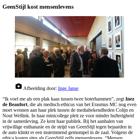
GeenStijl kost mensenlevens
Afbeelding door:
Inge Janse
“Ik voel me als een plak kaas tussen twee boterhammen”, zegt
Inez
de Beaufort
, die als medisch-ethicus van het Erasmus MC nog even
moet wennen aan haar plek tussen de mediabekendheden Colijn en
Nout Wellink. In haar minicollege pleit ze voor minder hufterigheid
in de samenleving. Ze kent haar publiek. Bij het aanhalen van
vrijwillige euthanasie en de strijd van GeenStijl tegen bejaarden in
de auto klinkt er een instemmend gemompel in de zaal. Volgens de
ethica kosten sites als GeenStijl zelfs mensenlevens. “Mensen