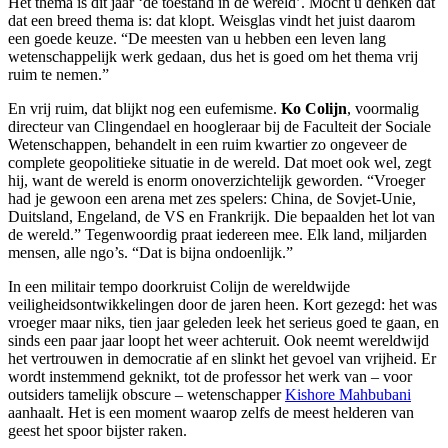
Het thema is dit jaar ‘de toestand in de wereld’. Mocht u denken dat
dat een breed thema is: dat klopt. Weisglas vindt het juist daarom
een goede keuze. “De meesten van u hebben een leven lang
wetenschappelijk werk gedaan, dus het is goed om het thema vrij
ruim te nemen.”
En vrij ruim, dat blijkt nog een eufemisme.
Ko Colijn
, voormalig
directeur van Clingendael en hoogleraar bij de Faculteit der Sociale
Wetenschappen, behandelt in een ruim kwartier zo ongeveer de
complete geopolitieke situatie in de wereld. Dat moet ook wel, zegt
hij, want de wereld is enorm onoverzichtelijk geworden. “Vroeger
had je gewoon een arena met zes spelers: China, de Sovjet-Unie,
Duitsland, Engeland, de VS en Frankrijk. Die bepaalden het lot van
de wereld.” Tegenwoordig praat iedereen mee. Elk land, miljarden
mensen, alle ngo’s. “Dat is bijna ondoenlijk.”
In een militair tempo doorkruist Colijn de wereldwijde
veiligheidsontwikkelingen door de jaren heen. Kort gezegd: het was
vroeger maar niks, tien jaar geleden leek het serieus goed te gaan, en
sinds een paar jaar loopt het weer achteruit. Ook neemt wereldwijd
het vertrouwen in democratie af en slinkt het gevoel van vrijheid. Er
wordt instemmend geknikt, tot de professor het werk van – voor
outsiders tamelijk obscure – wetenschapper
Kishore Mahbubani
aanhaalt. Het is een moment waarop zelfs de meest helderen van
geest het spoor bijster raken.