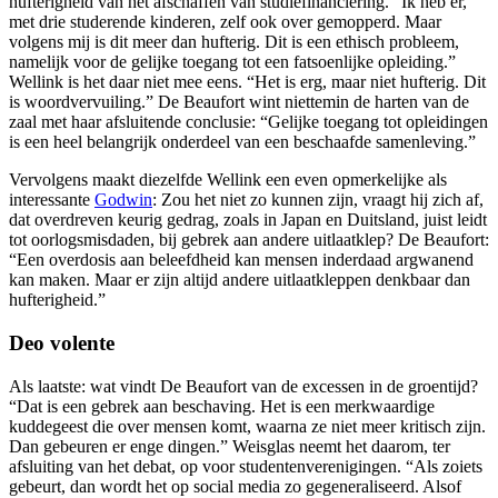
hufterigheid van het afschaffen van studiefinanciering. “Ik heb er,
met drie studerende kinderen, zelf ook over gemopperd. Maar
volgens mij is dit meer dan hufterig. Dit is een ethisch probleem,
namelijk voor de gelijke toegang tot een fatsoenlijke opleiding.”
Wellink is het daar niet mee eens. “Het is erg, maar niet hufterig. Dit
is woordvervuiling.” De Beaufort wint niettemin de harten van de
zaal met haar afsluitende conclusie: “Gelijke toegang tot opleidingen
is een heel belangrijk onderdeel van een beschaafde samenleving.”
Vervolgens maakt diezelfde Wellink een even opmerkelijke als
interessante
Godwin
: Zou het niet zo kunnen zijn, vraagt hij zich af,
dat overdreven keurig gedrag, zoals in Japan en Duitsland, juist leidt
tot oorlogsmisdaden, bij gebrek aan andere uitlaatklep? De Beaufort:
“Een overdosis aan beleefdheid kan mensen inderdaad argwanend
kan maken. Maar er zijn altijd andere uitlaatkleppen denkbaar dan
hufterigheid.”
Deo volente
Als laatste: wat vindt De Beaufort van de excessen in de groentijd?
“Dat is een gebrek aan beschaving. Het is een merkwaardige
kuddegeest die over mensen komt, waarna ze niet meer kritisch zijn.
Dan gebeuren er enge dingen.” Weisglas neemt het daarom, ter
afsluiting van het debat, op voor studentenverenigingen. “Als zoiets
gebeurt, dan wordt het op social media zo gegeneraliseerd. Alsof