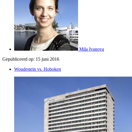
Mila Ivanova
Gepubliceerd op:
15 juni 2016
Woudestein vs. Hoboken