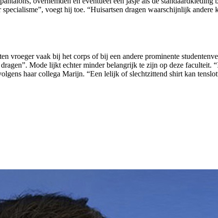
antalons, overhemden en eventueel een jasje als de standaardkleding b
 specialisme”, voegt hij toe. “Huisartsen dragen waarschijnlijk andere k
n vroeger vaak bij het corps of bij een andere prominente studentenve
te dragen”. Mode lijkt echter minder belangrijk te zijn op deze facultei
 volgens haar collega Marijn. “Een lelijk of slechtzittend shirt kan tens