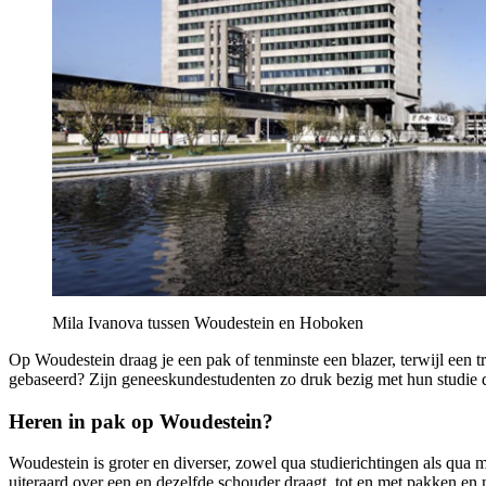
Mila Ivanova tussen Woudestein en Hoboken
Op Woudestein draag je een pak of tenminste een blazer, terwijl een 
gebaseerd? Zijn geneeskundestudenten zo druk bezig met hun studie 
Heren in pak op Woudestein?
Woudestein is groter en diverser, zowel qua studierichtingen als qua 
uiteraard over een en dezelfde schouder draagt, tot en met pakken en