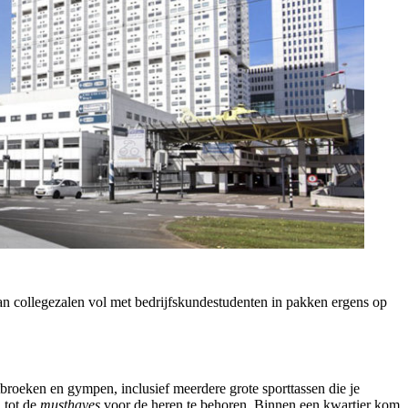
van collegezalen vol met bedrijfskundestudenten in pakken ergens op
tbroeken en gympen, inclusief meerdere grote sporttassen die je
 tot de
musthaves
voor de heren te behoren. Binnen een kwartier kom