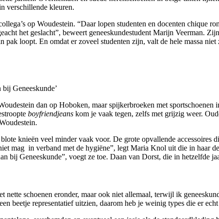
n verschillende kleuren.
ollega’s op Woudestein. “Daar lopen studenten en docenten chique ron
ngeacht het geslacht”, beweert geneeskundestudent Marijn Veerman. Zijn
 pak loopt. En omdat er zoveel studenten zijn, valt de hele massa niet 
n bij Geneeskunde’
p Woudestein dan op Hoboken, maar spijkerbroeken met sportschoenen in
estroopte
boyfriendjeans
kom je vaak tegen, zelfs met grijzig weer. Ou
 Woudestein.
lote knieën veel minder vaak voor. De grote opvallende accessoires die
iet mag in verband met de hygiëne”, legt Maria Knol uit die in haar d
n bij Geneeskunde”, voegt ze toe. Daan van Dorst, die in hetzelfde jaar 
t nette schoenen eronder, maar ook niet allemaal, terwijl ik geneeskun
n beetje representatief uitzien, daarom heb je weinig types die er echt 