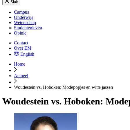
Sluit
Campus
Onderwijs
Wetenschap
Studentenleven
Opinie
Contact
Over EM
English
Home
Actueel
Woudestein vs. Hoboken: Modepopjes en witte jassen
Woudestein vs. Hoboken: Modepo