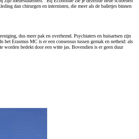
ij zijn medestudenten. “Bij Economie zie je dezelfde nette schoenen
leding dan chirurgen en internisten, die meer als de balletjes binnen
reniging, dus meer pak en overhemd. Psychiaters en huisartsen zijn
t. “In het Erasmus MC is er een consensus tussen gemak en netheid: als
lotte worden bedekt door een witte jas. Bovendien is er geen duur