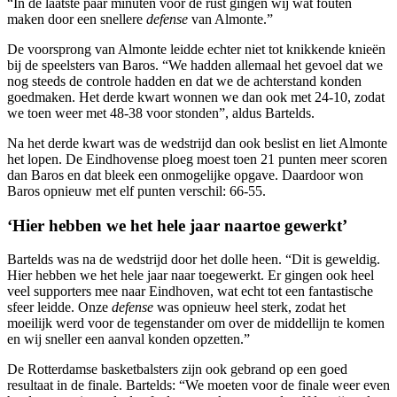
“In de laatste paar minuten voor de rust gingen wij wat fouten
maken door een snellere
defense
van Almonte.”
De voorsprong van Almonte leidde echter niet tot knikkende knieën
bij de speelsters van Baros. “We hadden allemaal het gevoel dat we
nog steeds de controle hadden en dat we de achterstand konden
goedmaken. Het derde kwart wonnen we dan ook met 24-10, zodat
we toen weer met 48-38 voor stonden”, aldus Bartelds.
Na het derde kwart was de wedstrijd dan ook beslist en liet Almonte
het lopen. De Eindhovense ploeg moest toen 21 punten meer scoren
dan Baros en dat bleek een onmogelijke opgave. Daardoor won
Baros opnieuw met elf punten verschil: 66-55.
‘Hier hebben we het hele jaar naartoe gewerkt’
Bartelds was na de wedstrijd door het dolle heen. “Dit is geweldig.
Hier hebben we het hele jaar naar toegewerkt. Er gingen ook heel
veel supporters mee naar Eindhoven, wat echt tot een fantastische
sfeer leidde. Onze
defense
was opnieuw heel sterk, zodat het
moeilijk werd voor de tegenstander om over de middellijn te komen
en wij sneller een aanval konden opzetten.”
De Rotterdamse basketbalsters zijn ook gebrand op een goed
resultaat in de finale. Bartelds: “We moeten voor de finale weer even