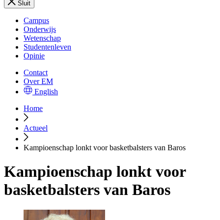
Sluit
Campus
Onderwijs
Wetenschap
Studentenleven
Opinie
Contact
Over EM
English
Home
Actueel
Kampioenschap lonkt voor basketbalsters van Baros
Kampioenschap lonkt voor
basketbalsters van Baros