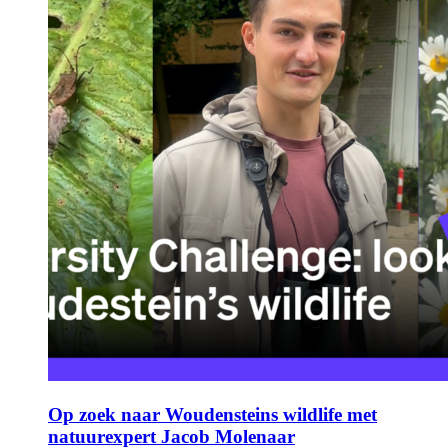
Op zoek naar Woudensteins wildlife met
natuurexpert Jacob Molenaar