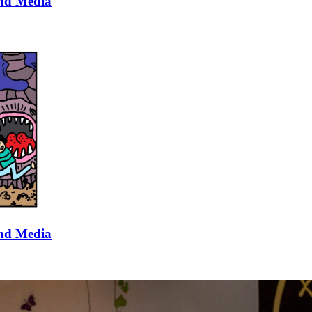
and Media
and Media