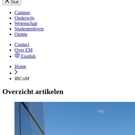
Sluit
Campus
Onderwijs
Wetenschap
Studentenleven
Opinie
Contact
Over EM
English
Home
IBCoM
Overzicht artikelen