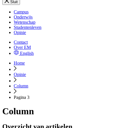
Sluit
Campus
Onderwijs
Wetenschap
Studentenleven
Opinie
Contact
Over EM
English
Home
Opinie
Column
Pagina 3
Column
Overzicht van artikelen