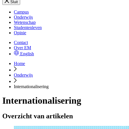
Sluit
Campus
Onderwijs
Wetenschap
Studentenleven
Opinie
Contact
Over EM
English
Home
Onderwijs
Internationalisering
Internationalisering
Overzicht van artikelen