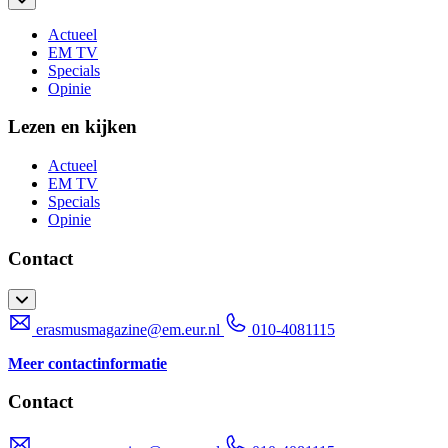
Actueel
EM TV
Specials
Opinie
Lezen en kijken
Actueel
EM TV
Specials
Opinie
Contact
erasmusmagazine@em.eur.nl
010-4081115
Meer contactinformatie
Contact