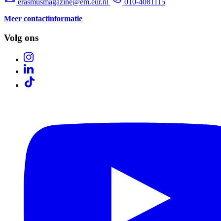
erasmusmagazine@em.eur.nl
010-4081115
Meer contactinformatie
Volg ons