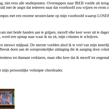
ting, niet eens alle studiepunten. Overstappen naar IBEB voelde als t
ld met de angst dat iedereen naar dat voorhoofd zou wijzen en erom z
 campus met een enorme neonreclame op mijn voorhoofd waarop LOSER
m met beide handen aan te grijpen, mezelf elke keer weer uit te dagen
’, werd een opstap naar waar ik nu zit, mijn columns te schrijven.
nieuwe mijlpaal. De meeste voelden alsof ik te veel van mijn innerlijk
afbreuk doen aan de oorspronkelijke uitdaging die ik aanging door col
tentieus tot diamant verklaren, maar elke keer dat ik mezelf tot ongema
 mijn persoonlijke verknipte cheerleader.