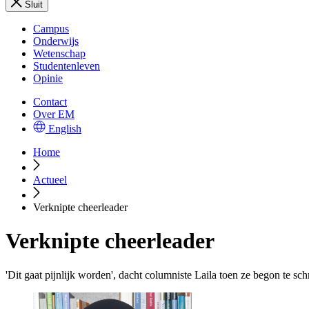
Sluit
Campus
Onderwijs
Wetenschap
Studentenleven
Opinie
Contact
Over EM
English
Home
Actueel
Verknipte cheerleader
Verknipte cheerleader
'Dit gaat pijnlijk worden', dacht columniste Laila toen ze begon te sc