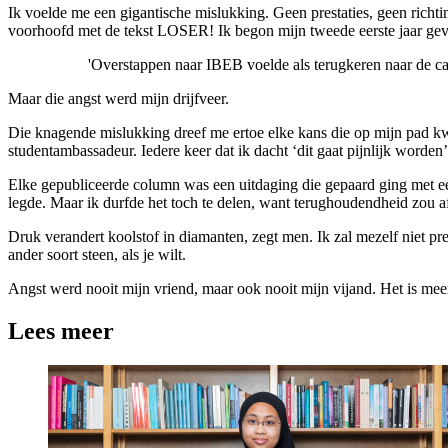
Ik voelde me een gigantische mislukking. Geen prestaties, geen rich
voorhoofd met de tekst LOSER! Ik begon mijn tweede eerste jaar gevu
'Overstappen naar IBEB voelde als terugkeren naar de
Maar die angst werd mijn drijfveer.
Die knagende mislukking dreef me ertoe elke kans die op mijn pad kwa
studentambassadeur. Iedere keer dat ik dacht ‘dit gaat pijnlijk worden
Elke gepubliceerde column was een uitdaging die gepaard ging met een 
legde. Maar ik durfde het toch te delen, want terughoudendheid zou 
Druk verandert koolstof in diamanten, zegt men. Ik zal mezelf niet pre
ander soort steen, als je wilt.
Angst werd nooit mijn vriend, maar ook nooit mijn vijand. Het is meer
Lees meer