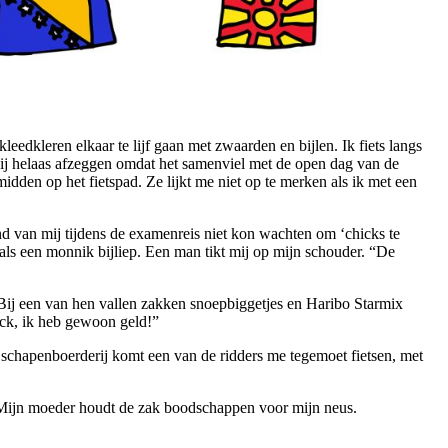
eedkleren elkaar te lijf gaan met zwaarden en bijlen. Ik fiets langs
hij helaas afzeggen omdat het samenviel met de open dag van de
den op het fietspad. Ze lijkt me niet op te merken als ik met een
end van mij tijdens de examenreis niet kon wachten om ‘chicks te
 als een monnik bijliep. Een man tikt mij op mijn schouder. “De
Bij een van hen vallen zakken snoepbiggetjes en Haribo Starmix
eck, ik heb gewoon geld!”
e schapenboerderij komt een van de ridders me tegemoet fietsen, met
. Mijn moeder houdt de zak boodschappen voor mijn neus.