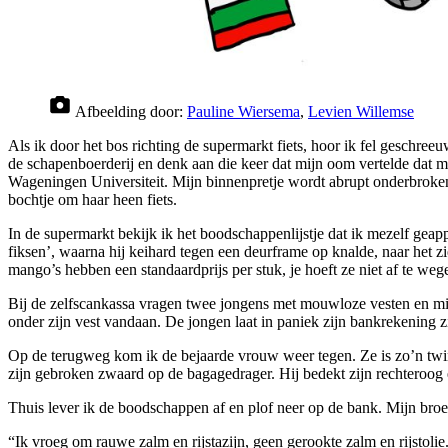
Afbeelding door:
Pauline Wiersema
,
Levien Willemse
Als ik door het bos richting de supermarkt fiets, hoor ik fel geschre
de schapenboerderij en denk aan die keer dat mijn oom vertelde dat 
Wageningen Universiteit. Mijn binnenpretje wordt abrupt onderbroken 
bochtje om haar heen fiets.
In de supermarkt bekijk ik het boodschappenlijstje dat ik mezelf geap
fiksen’, waarna hij keihard tegen een deurframe op knalde, naar het z
mango’s hebben een standaardprijs per stuk, je hoeft ze niet af te weg
Bij de zelfscankassa vragen twee jongens met mouwloze vesten en mi
onder zijn vest vandaan. De jongen laat in paniek zijn bankrekening 
Op de terugweg kom ik de bejaarde vrouw weer tegen. Ze is zo’n twinti
zijn gebroken zwaard op de bagagedrager. Hij bedekt zijn rechteroog e
Thuis lever ik de boodschappen af en plof neer op de bank. Mijn broe
“Ik vroeg om rauwe zalm en rijstazijn, geen gerookte zalm en rijstoli