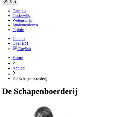
Sluit
Campus
Onderwijs
Wetenschap
Studentenleven
Opinie
Contact
Over EM
English
Home
Actueel
De Schapenboerderij
De Schapenboerderij