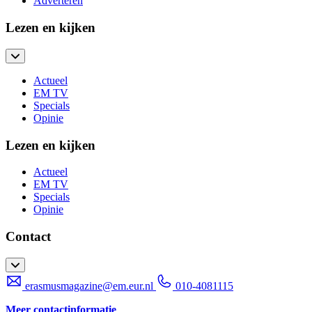
Adverteren
Lezen en kijken
Actueel
EM TV
Specials
Opinie
Lezen en kijken
Actueel
EM TV
Specials
Opinie
Contact
erasmusmagazine@em.eur.nl
010-4081115
Meer contactinformatie