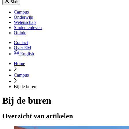
Sluit
Campus
Onderwijs
Wetenschap
Studentenleven
Opinie
Contact
Over EM
English
Home
Campus
Bij de buren
Bij de buren
Overzicht van artikelen