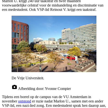
Marlon U. krijgt 240 uur taakstraf en twee maanden
voorwaardelijke celstraf voor de mishandeling en discriminatie van
een medestudent. Ook VSP-lid Reinout V. krijgt een taakstraf.
De Vrije Universiteit.
Afbeelding door:
Yvonne Compier
Tijdens een borrel op de campus van de VU Amsterdam in
november
ontstond
er ruzie nadat Marlon U., samen met een ander
VSP-lid, een nazi-lied zong. Een medestudent sprak hen daarop aan,