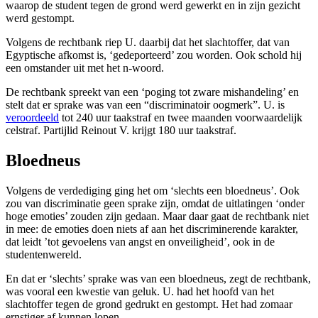
waarop de student tegen de grond werd gewerkt en in zijn gezicht
werd gestompt.
Volgens de rechtbank riep U. daarbij dat het slachtoffer, dat van
Egyptische afkomst is, ‘gedeporteerd’ zou worden. Ook schold hij
een omstander uit met het n-woord.
De rechtbank spreekt van een ‘poging tot zware mishandeling’ en
stelt dat er sprake was van een “discriminatoir oogmerk”. U. is
veroordeeld
tot 240 uur taakstraf en twee maanden voorwaardelijk
celstraf. Partijlid Reinout V. krijgt 180 uur taakstraf.
Bloedneus
Volgens de verdediging ging het om ‘slechts een bloedneus’. Ook
zou van discriminatie geen sprake zijn, omdat de uitlatingen ‘onder
hoge emoties’ zouden zijn gedaan. Maar daar gaat de rechtbank niet
in mee: de emoties doen niets af aan het discriminerende karakter,
dat leidt ’tot gevoelens van angst en onveiligheid’, ook in de
studentenwereld.
En dat er ‘slechts’ sprake was van een bloedneus, zegt de rechtbank,
was vooral een kwestie van geluk. U. had het hoofd van het
slachtoffer tegen de grond gedrukt en gestompt. Het had zomaar
ernstiger af kunnen lopen.